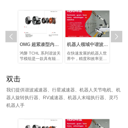


人关节执
OMG 超紧凑型内置
机器人领域中谐波减
谐波关
选择最佳
扭矩传感器谐波关节
速器的优势
能仿生
关节传动
鸿磐 TCHL 系列谐波关
在快速发展的机器人世
仿生机
关节执行
模组
展
行星和谐
节模组是一款具有颠覆
界中，精度和效率至关
制造的
各有优
性意义的产品，在轻量
重要。凭借其紧凑的结
人类从
需求选择
化设计、集成度和连接
构、高减速比、高定位
解智能
对于实现
便捷性等多个方面实现
精度和高扭矩容量，谐
度关节
双击
间的最佳
了突破性提升。本文将
波减速器已成为机器人
装置以
。
为您解析其革命性升
手臂和人形机器人等应
片和算
我们提供谐波减速器、行星减速器、机器人关节电机、机
级。
用中首选的运动控制解
型的仿
决方案，在这些应用
有10–
器人旋转执行器、RV减速器、机器人末端执行器、灵巧
中，空间和重量是关键
块化谐
机器人手
因素。
化系统
性并增