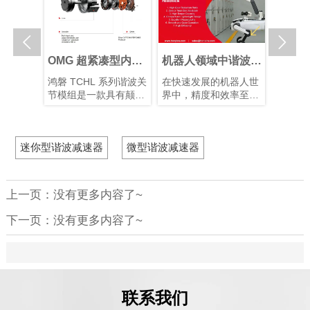


人关节执
OMG 超紧凑型内置
机器人领域中谐波减
谐波关
选择最佳
扭矩传感器谐波关节
速器的优势
能仿生
关节传动
鸿磐 TCHL 系列谐波关
在快速发展的机器人世
仿生机
关节执行
模组
展
行星和谐
节模组是一款具有颠覆
界中，精度和效率至关
制造的
各有优
性意义的产品，在轻量
重要。凭借其紧凑的结
人类从
需求选择
化设计、集成度和连接
构、高减速比、高定位
解智能
对于实现
便捷性等多个方面实现
精度和高扭矩容量，谐
度关节
迷你型谐波减速器
微型谐波减速器
间的最佳
了突破性提升。本文将
波减速器已成为机器人
装置以
。
为您解析其革命性升
手臂和人形机器人等应
片和算
级。
用中首选的运动控制解
型的仿
决方案，在这些应用
有10–
上一页：没有更多内容了~
中，空间和重量是关键
块化谐
因素。
化系统
下一页：没有更多内容了~
性并增
联系我们