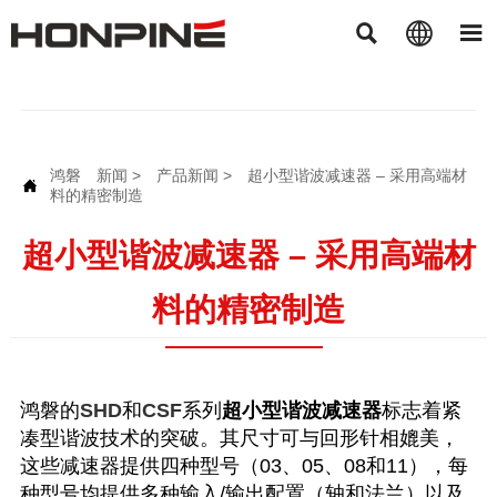



鸿磐
新闻
>
产品新闻
>
超小型谐波减速器 – 采用高端材

料的精密制造
超小型谐波减速器 – 采用高端材
料的精密制造
鸿磐的
SHD
和
CSF
系列
超小型谐波减速器
标志着紧
凑型谐波技术的突破。其尺寸可与回形针相媲美，
这些减速器提供四种型号（03、05、08和11），每
种型号均提供多种输入/输出配置（轴和法兰）以及