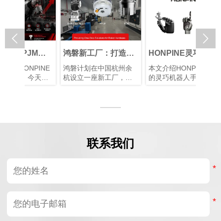


HPJM人
鸿磐新工厂：打造机
HONPINE灵巧机器
HO
波减速器
器人关节执行器和灵
人手：具身AI与智能
形
NPINE
鸿磐计划在中国杭州余
本文介绍HONPINE先进
大
电机是如
巧手的未来
机器人技术的未来
一
Li。今天，
杭设立一座新工厂，专
的灵巧机器人手系列，
创始
机器人制
何
INE如何
注于机器人关节执行
并重点展示其在具身AI,
我
？
行业快速
器、灵巧手及其他高端
高精度机器人操作和自
造
在
抓住机
机器人硬件的研发、制
主机器人自学习方面的
崛
M谐波减速
造和销售，同时提供一
创新，旨在将类人的机
遇
电机如何
体化解决方案。
器人技能带入工厂,家庭
器
常激烈的
和未来智能产业。
在
联系我们
出。
市