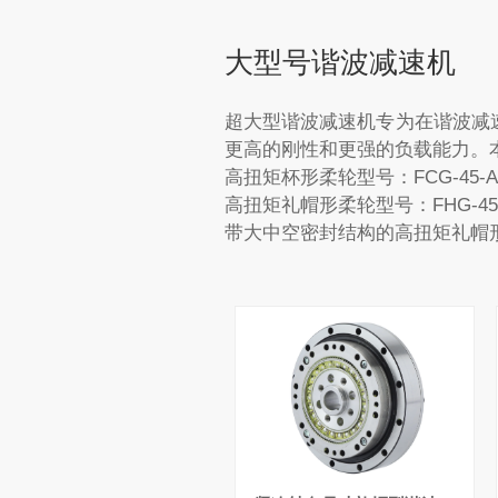
电机轴并拧紧紧固件即可立即投
入使用。该设计在保持高刚性直
大型号谐波减速机
驱场景下结构稳健性的同时，优
化了安装效率。
超大型谐波减速机专为在谐波减
更高的刚性和更强的负载能力。
高扭矩杯形柔轮型号：FCG-45-AJ、F
高扭矩礼帽形柔轮型号：FHG-45-SJ、
带大中空密封结构的高扭矩礼帽形柔轮型号