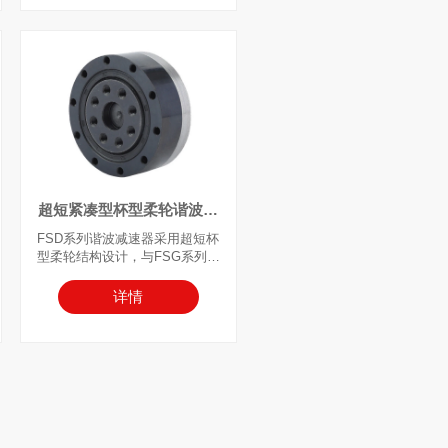
采用刚轮端固定、柔轮端输出，
或柔轮固定、刚轮端输出的连接
方式。
超短紧凑型杯型柔轮谐波减
速器
FSD系列谐波减速器采用超短杯
型柔轮结构设计，与FSG系列相
比，轴向长度缩短约 50%。专为
对极致紧凑性和减重有要求的应
详情
用而设计。
近年来，人形机器人、航空航天
系统，以及LCD面板和半导体制造
设备等新兴领域，在生产线系统
严格的空间限制下，持续追求超
薄化解决方案。
FSD系列在继承谐波减速器传动
轻量化、紧凑化特点的基础上，