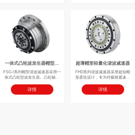
承）。该系统通常配置为固定刚
叉滚子轴承（主轴承）。通常采
轮、柔轮输出，或固定柔轮、刚
用刚轮端固定、柔轮端输出，或
轮输出。
柔轮固定、刚轮端输出的连接方
式。
一体式凸轮波发生器帽型谐
超薄帽形轻量化谐波减速器
波减速器
FSG-I系列帽型谐波减速器采用一
FHD系列谐波减速器采用超短帽
体式凸轮型波发生器。凸轮轴孔
形柔轮设计，专为对极致紧凑性
尺寸可根据客户指定的电机型号
和轻量化性能有要求的应用而设
进行定制。输入轴通过平键连接
计。FHD组合型追求极致扁平化
详情
详情
方式直接与波发生器内孔对接。
设计。与FHG系列相比，其轴向
该系统通常配置为刚轮固定在底
长度缩短约50%。输出侧配备高
座上，柔轮作为输出端。
刚**叉滚子轴承，特别适用于对空
间受限设计有要求的应用。