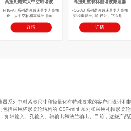
高扭矩帽式大中空轴谐波减
高扭矩重载杯型谐波减速器
速器
FHG-AH系列谐波减速器专为高扭
FCG-AJ 系列谐波减速器专为高扭
矩、大中空轴和重载应用而设
矩和重载应用而设计。它采用杯
计。该系列采用帽式柔轮和带有
型柔轮和一体式凸轮波发生器，
超大中空轴结构的波发生器凸
凸轮轴孔可根据特定电机型号进
详情
详情
轮，可轻松通过其中空通道布设
行定制。输入轴通过键槽连接直
电缆、丝杠和光学通路，有效解
接与波发生器内孔对接。该系列
决大部件穿过时的难题。可为此
通常采用刚轮固定端和柔轮输出
类需求提供优化解决方案。该系
端配置。
列通常采用同步带轮连接或大中
空轴齿轮结构进行输入集成。
速器系列中对紧凑尺寸和轻量化有特殊要求的客户而设计和
采用杯形柔轮结构的 CSF-mini 系列和采用礼帽形柔轮结构的 
出配置，如轴输入、孔输入、轴输出和法兰输出。目前，这些产