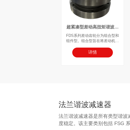
超紧凑型差动高扭矩谐波减
速器
FDS系列差动齿轮分为组合型和
组件型。组合型旨在将差动机构
集成为单一单元，便于装配到设
备中，其外壳允许直接安装传动
详情
齿轮、皮带轮等。组件型则追求
扁平超薄设计，使客户能够根据
自身结构要求设计封装外壳，并
优化设备空间。
利用哈默纳科传动独特的工作原
理，它是一种超紧凑型差动装
置，可在运行过程中进行相位和
时序微调。
FDS系列的组合型与薄饼式组件
法兰谐波减速器
型具有相同的四个核心部件，不
同之处在于组合型额外包含前后
密封法兰和支撑轴承。FDS系列
法兰谐波减速器是所有类型谐波
的工作原理与杯型FSG系列相
度稳定。该主要类别包括 FSG 系列
同。薄饼式柔轮的形状与杯型柔
轮底部的截面相同，波发生器轴