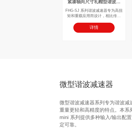
紧凑轴向尺寸礼帽型谐波减
速器
FHG-SJ 系列谐波减速器专为高扭
矩和重载应用而设计，相比传统
减速器具有紧凑的轴向尺寸。它
采用礼帽型柔轮和一体式凸轮波
详情
发生器，其中凸轮轴孔可定制以
匹配特定电机型号。输入轴通过
键槽连接直接与波发生器的内孔
相连。该系列通常采用固定柔轮
端和输出刚轮端配置。
微型谐波减速器
微型谐波减速器系列专为谐波减
重量更轻和高精度的特点。本系列包括
mini 系列提供多种输入/输
定可靠。