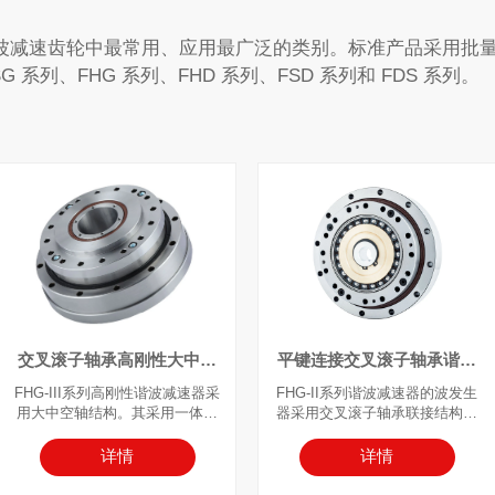
波减速齿轮中最常用、应用最广泛的类别。标准产品采用批
系列、FHG 系列、FHD 系列、FSD 系列和 FDS 系列。
交叉滚子轴承高刚性大中空
平键连接交叉滚子轴承谐波
轴谐波减速器
减速器
FHG-III系列高刚性谐波减速器采
FHG-II系列谐波减速器的波发生
用大中空轴结构。其采用一体式
器采用交叉滚子轴承联接结构，
密封法兰设计，将谐波减速器部
可自动微调同轴度。凸轮轴孔尺
件集成为单一单元，并预填充专
寸可根据客户的电机型号进行调
详情
详情
用润滑脂，以简化设备装配。内
整，输入轴直接装入波发生器内
部集成了交叉滚子轴承（主轴
孔，并通过平键连接。内置高刚**