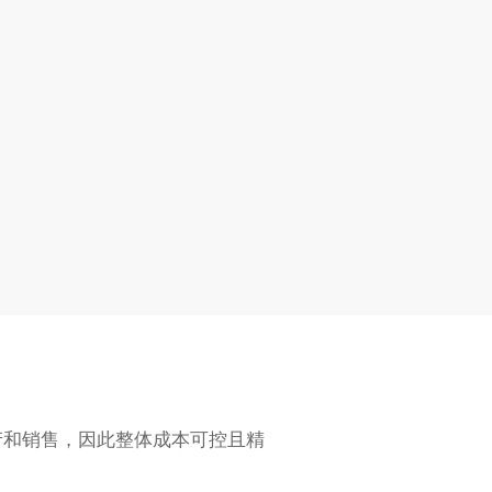
保留了传统产品经验证的性能，
同时通过大胆的结构创新来满足
市场需求。
产和销售，因此整体成本可控且精