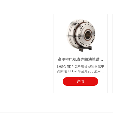
承采用双列布置，同时圆刚轮和
柔轮的齿宽增加，以承受更高的
扭矩容量。此外，薄饼式还集成
了一个与柔轮齿数相同的附加圆
刚轮，用于连接输出轴。
高刚性电机直连轴法兰谐波
减速器
LHSG-RDP 系列谐波减速器基于
高刚性 FHG-I 平台开发，适用于
需要电机直接集成的客户。其集
成了预加工的电机轴连接孔和电
详情
机安装法兰，齿轮单元在出厂时
已密封并填充专用润滑脂。该系
列通常采用固定的柔轮端和输出
刚轮端，在运行过程中与电机直
接联接。它为同时要求电机直连
和更高谐波刚性的应用提供了极
大便利——客户购买后只需对准