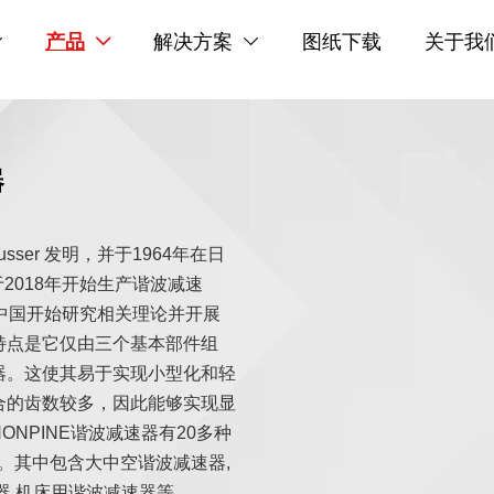
产品
解决方案
图纸下载
关于我



器
sser 发明，并于1964年在日
于2018年开始生产谐波减速
中国开始研究相关理论并开展
特点是它仅由三个基本部件组
器。这使其易于实现小型化和轻
合的齿数较多，因此能够实现显
NPINE谐波减速器有20多种
Nm。其中包含大中空谐波减速器,
器,机床用谐波减速器等。