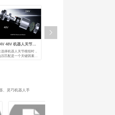

V 48V 机器人关节模
回程间隙 ≤ 1 Arcmin：
如何选择
：为机器人与自动化
鸿磐 RV减速器助力微纳
节模组供
选择机器人关节模组时，
采用兼具高精度、高刚性和
机器人臂在
择合适的电压
焊接机器人提升生产效
压匹配是一个关键因素，
高可靠性的RV减速器作为底
着重要作用
率
直接影响设备的性能、安
层支撑，可提升焊接机械的
造、医疗设
性、兼容性和运行稳定
市场竞争力。选用配备 鸿磐
作为机器人
。机器人、伺服电机和控
RV减速器的机器人手臂，有
关节模组具
器等电气部件都被设计为
助于提升焊接质量并延长机
块化设计、
特定电压范围内运行。电
械设备的使用寿命。
以及安全可
不足会导致动力不足、响
关节模组驱
缓慢，甚至无法启动；电
转运动，直
器、灵巧机器人手
过高则可能烧毁电路或缩
动控制质量
其使用寿命。鸿磐 的标准
节模组的设
节模组包括两种电压：
进一步提高
V 和 48V。它们各自发挥
控制精度、
特作用，以确保机器人和
率，以满足