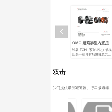

人关
什么是机器人关节执行
OMG 超紧凑型内置扭矩
器？如何选择最佳机器
传感器谐波关节模组
节电机
在核心机器人关节传动解决
鸿磐 TCHL 系列谐波关节模
人旋转关节执行器？
度、结
方案中，行星和谐波旋转执
组是一款具有颠覆性意义的
热等因
行器各有优势。根据应用需
产品，在轻量化设计、集成
求选择合适的类型，对于实
度和连接便捷性等多个方面
现性能和成本之间的最佳平
实现了突破性提升。本文将
双击
衡至关重要。
为您解析其革命性升级。
我们提供谐波减速器、行星减速器