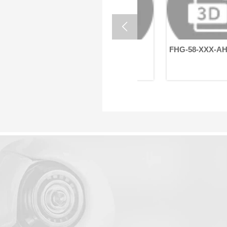

H
FHG-58-XXX-AH
FHG-58-XXX-AH