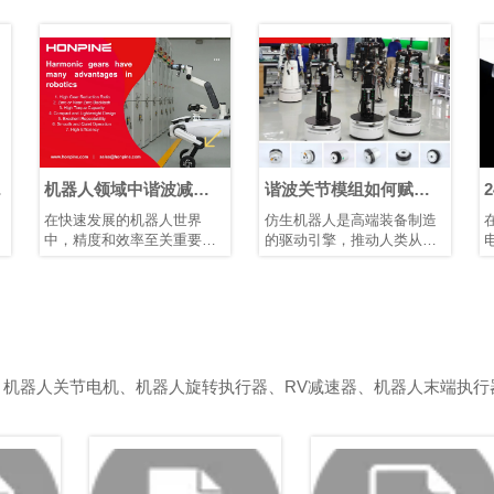
机器人领域中谐波减速
谐波关节模组如何赋能
24
器的优势
仿生人形机器人发展
组
在快速发展的机器人世界
仿生机器人是高端装备制造
在
选
中，精度和效率至关重要。
的驱动引擎，推动人类从制
电
凭借其紧凑的结构、高减速
造智能迈向理解智能。它们
它
比、高定位精度和高扭矩容
需要高精度关节模组、智能
全
量，谐波减速器已成为机器
传感装置以及高性能控制芯
性
人手臂和人形机器人等应用
片和算法协同工作。典型的
制
中首选的运动控制解决方
仿生人形机器人具有10–40
在
案，在这些应用中，空间和
个自由度。模块化谐波关节
压
重量是关键因素。
模组可简化系统集成、提高
应
、机器人关节电机、机器人旋转执行器、RV减速器、机器人末端执行
可靠性并增强可维护性。
压
短
关
24
独