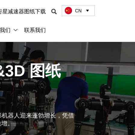
CN

行星减速器图纸下载

我们
联系我们

3D 图纸
形机器人迎来蓬勃增长，凭借
激增。