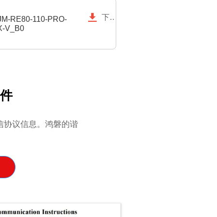

下载
M-RE80-110-PRO-
X-V_B0
文件
通信协议信息。鸿磐的谐