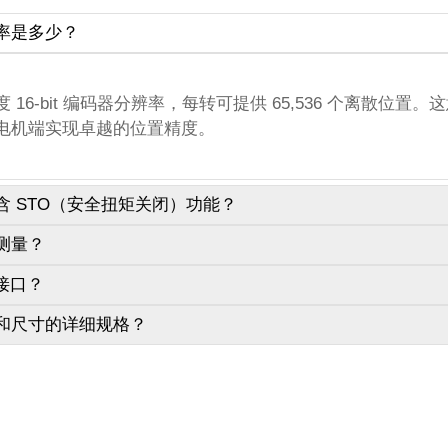
率是多少？
6-bit 编码器分辨率，每转可提供 65,536 个离散位置。这
电机端实现卓越的位置精度。
 STO（安全扭矩关闭）功能？
测量？
安全方案。我们没有使用 STO，而是集成了可靠的内置电
 接口？
，从而确保运行安全。
不包含集成式扭矩测量功能，但我们可以通过集成外部扭矩
和尺寸的详细规格？
制化解决方案。
高度紧凑的设计，鸿磐当前的机器人关节模组不包含通用 I
。
（包括质量和体积）均可在我们的选型手册中获取。您可以
寸要求的信息。