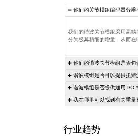
你们的关节模组编码器分辨

我们的谐波关节模组采用高精度 1
分为极其精细的增量，从而在
你们的谐波关节模组是否包含

谐波模组是否可以提供扭矩

鸿磐谐波关节模组采用不同的
谐波模组是否提供通用 I/O

统会自动啮合并立即停止旋转
虽然鸿磐标准机器人关节模组
我在哪里可以找到有关重量

联系我们的技术团队以获取定
由于我们的一体化驱动系统采用
器人应用中实现最佳空间节省
行业趋势
所有模块型号的完整机械规格
或联系销售团队以获取具体尺