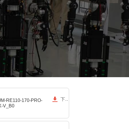

下载
M-RE110-170-PRO-
X-V_B0