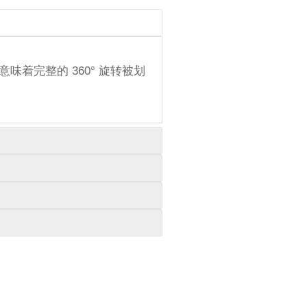
意味着完整的 360° 旋转被划
磁制动系统，当电源断开时该系
传感器来满足扭矩传感需求。请
/O 引脚。这种精简设计可在机
在我们的资源中心下载该手册，