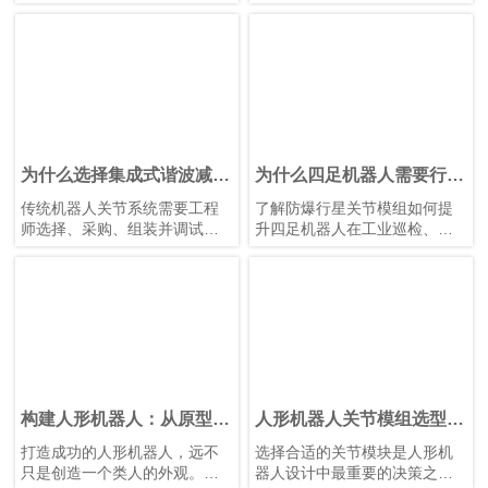
接影响设备的性能、安全性、
疗设备和航空航天。作为机器
兼容性和运行稳定性。机器
人臂的核心部件，关节模组具
人、伺服电机和控制器等电气
有结构紧凑、模块化设计、轻
部件都被设计为在特定电压范
量化、高精度以及安全可靠等
围内运行。电压不足会导致动
特点。这些关节模组驱动机器
力不足、响应缓慢，甚至无法
人臂的旋转运动，直接影响系
启动；电压过高则可能烧毁电
统的运动控制质量和精度。优
路或缩短其使用寿命。鸿磐 的
化关节模组的设计和性能，可
标准关节模组包括两种电压：
以进一步提高机器人臂的运动
为什么选择集成式谐波减速
为什么四足机器人需要行星
24V 和 48V。它们各自发挥独
控制精度、稳定性和响应效
执行器？优势、特点与应用
关节模组，尤其是防爆型
传统机器人关节系统需要工程
了解防爆行星关节模组如何提
特作用，以确保机器人和自动
率，以满足不同应用场景中的
号？
师选择、采购、组装并调试数
升四足机器人在工业巡检、矿
化设备的高效运行。
严苛要求。
十个甚至数百个独立部件，包
山、石油和天然气以及危险环
括电机、减速机、编码器、轴
境中的稳定性、载荷能力、可
承、制动器、传感器、联轴
靠性和安全性。
器、壳体和控制电子设备。
HONPINE谐波减速集成执行器
将这些关键部件集成到一个紧
凑型模块中，显著减少工程工
作量、采购复杂性、装配时间
和整体开发成本。集成式设计
构建人形机器人：从原型到
人形机器人关节模组选型指
还具备重量轻、定位精度高、
量产的机器人关节执行器系
南：为每个机器人关节选择
打造成功的人形机器人，远不
选择合适的关节模块是人形机
尺寸紧凑、维护简便、可靠性
统化方法
合适的谐波关节模组
只是创造一个类人的外观。真
器人设计中最重要的决策之
高、噪音低以及系统效率优化