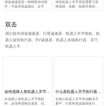
谐波减速器是一种精密传动部
传统机器人关节系统需要工程
机械臂——都取决于其运动系
件，可提供高减速比、近乎零
师选择、采购、组装并调试数
统的精度。HONPINE 谐波齿轮
背隙和出色的扭转刚度。它是
十个甚至数百个独立部件，包
电机具有近乎零背隙、体积紧
工业机器人、半导体设备、医
括电机、减速机、编码器、轴
凑、高转矩密度和卓越定位精
疗器械和精密自动化系统中使
承、制动器、传感器、联轴
度等特点，是下一代巡检机器
双击
用的核心机械元件之一。
器、壳体和控制电子设备。
人的理想解决方案。
谐波旋转执行器是一种完整的
HONPINE谐波减速集成执行器
旋转运动解决方案，将无框力
将这些关键部件集成到一个紧
我们提供谐波减速器、行星减速器、机器人关节电机、机
矩电机、谐波减速器、编码
凑型模块中，显著减少工程工
器人旋转执行器、RV减速器、机器人末端执行器、灵巧
器、制动器、轴承和伺服电子
作量、采购复杂性、装配时间
机器人手
元件集成于紧凑型模块中。它
和整体开发成本。集成式设计
并非单一的传动部件，而是一
还具备重量轻、定位精度高、
种专为精密运动控制和简化设
尺寸紧凑、维护简便、可靠性
备集成而设计的高度集成执行
高、噪音低以及系统效率优化
器。
等优势。通过采用标准化机器
简而言之，谐波减速器提供精
人关节执行器，制造商可以加
密传动，而谐波旋转执行器则
快机器人开发进程，同时提升
提供完整的旋转运动。
大规模生产的一致性。
如何选择人形机器人关节电
什么是机器人关节执行器？
机？
如何选择最佳机器人旋转关
在选择人形机器人关节电机
在核心机器人关节传动解决方
节执行器？
时，必须考虑响应速度、结构
案中，行星和谐波旋转执行器