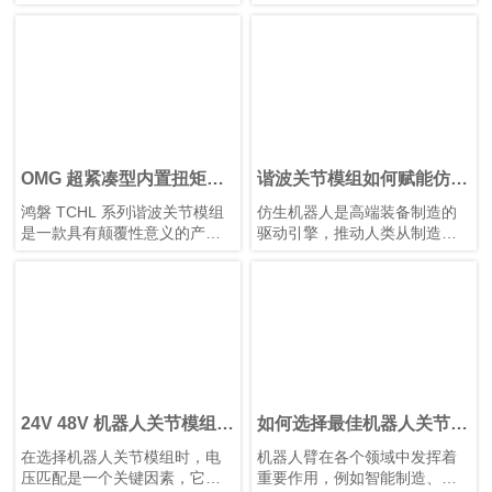
设计、性价比和散热等因素。
各有优势。根据应用需求选择
合适的类型，对于实现性能和
成本之间的最佳平衡至关重
要。
OMG 超紧凑型内置扭矩传
谐波关节模组如何赋能仿生
感器谐波关节模组
人形机器人发展
鸿磐 TCHL 系列谐波关节模组
仿生机器人是高端装备制造的
是一款具有颠覆性意义的产
驱动引擎，推动人类从制造智
品，在轻量化设计、集成度和
能迈向理解智能。它们需要高
连接便捷性等多个方面实现了
精度关节模组、智能传感装置
突破性提升。本文将为您解析
以及高性能控制芯片和算法协
其革命性升级。
同工作。典型的仿生人形机器
人具有10–40个自由度。模块化
谐波关节模组可简化系统集
成、提高可靠性并增强可维护
性。
24V 48V 机器人关节模组：
如何选择最佳机器人关节模
为机器人与自动化选择合适
组供应商？
在选择机器人关节模组时，电
机器人臂在各个领域中发挥着
的电压
压匹配是一个关键因素，它直
重要作用，例如智能制造、医