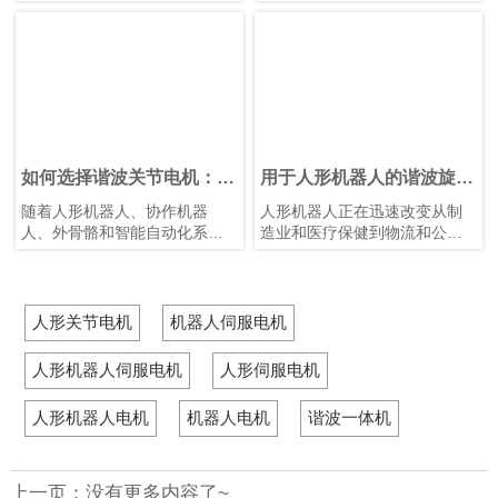
正的挑战在于确保每个关节都
一。
等优势。通过采用标准化机器
具备稳定性、精度、可控性和
不同的机器人关节需要不同的
人关节执行器，制造商可以加
长期可靠性。
扭矩、速度、刚性和负载能
快机器人开发进程，同时提升
如果将机器人视作人体，机器
力。同一种执行器用于整机通
大规模生产的一致性。
人关节执行器就相当于肌肉、
常会增加重量、降低效率，并
骨骼和神经系统之间的连接。
限制运动性能。
它决定了机器人能否稳稳站
Honpine HPJM-PRO系列谐波
立、自然行走以及完成复杂动
关节模块为人形机器人提供完
作。更重要的是，它会直接影
整的集成式关节执行器，帮助
如何选择谐波关节电机：机
用于人形机器人的谐波旋转
响开发效率、维护成本，以及
工程师从头部到下半身优化每
器人关节执行器技术、选型
执行器：技术、应用和未来
随着人形机器人、协作机器
人形机器人正在迅速改变从制
从原型走向量产的能力。
个关节。
与未来趋势完全指南
发展
人、外骨骼和智能自动化系统
造业和医疗保健到物流和公共
不断发展，谐波机器人关节执
服务等行业。每个机器人运动
行器已成为现代机器人技术中
的核心是执行器——负责将电
最重要的部件之一。它不仅决
能转换为精确机械运动的部
定机器人如何运动，还决定其
件。在当今可用的不同执行器
人形关节电机
机器人伺服电机
精度、负载能力、可靠性和整
技术中，谐波旋转执行器因其
体性能。
紧凑的尺寸、高扭矩密度、卓
人形机器人伺服电机
人形伺服电机
越的定位精度和可靠的性能，
已成为人形机器人的首选解决
人形机器人电机
机器人电机
谐波一体机
方案。
上一页：没有更多内容了~