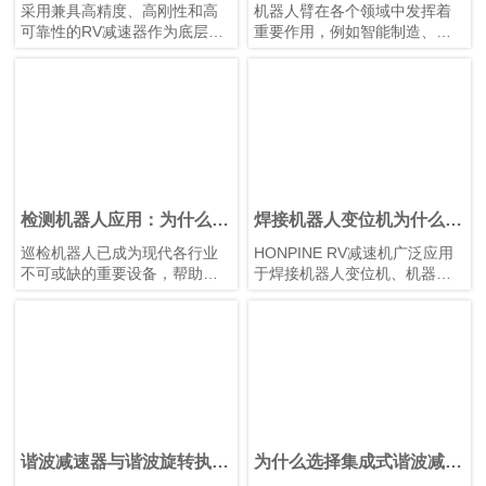
磐 RV减速器助力微纳焊接
组供应商？
采用兼具高精度、高刚性和高
机器人臂在各个领域中发挥着
特作用，以确保机器人和自动
机器人提升生产效率
可靠性的RV减速器作为底层支
重要作用，例如智能制造、医
化设备的高效运行。
撑，可提升焊接机械的市场竞
疗设备和航空航天。作为机器
争力。选用配备 鸿磐 RV减速
人臂的核心部件，关节模组具
器的机器人手臂，有助于提升
有结构紧凑、模块化设计、轻
焊接质量并延长机械设备的使
量化、高精度以及安全可靠等
用寿命。
特点。这些关节模组驱动机器
人臂的旋转运动，直接影响系
统的运动控制质量和精度。优
化关节模组的设计和性能，可
以进一步提高机器人臂的运动
检测机器人应用：为什么谐
焊接机器人变位机为什么需
控制精度、稳定性和响应效
波齿轮电机是首选运动解决
要RV减速机？
巡检机器人已成为现代各行业
HONPINE RV减速机广泛应用
率，以满足不同应用场景中的
方案？
不可或缺的重要设备，帮助企
于焊接机器人变位机、机器人
严苛要求。
业实现设备巡检自动化、提升
焊接、工业机器人、重载旋转
工作人员安全性，并收集高质
平台等工业自动化设备，为焊
量的运行数据。从制造工厂和
接自动化提供高精度定位、高
发电站，到油气设施、仓库、
刚性、高承载能力和稳定传动
铁路和智慧城市，自主巡检机
性能。作为可靠的RV减速器解
器人正在改变维护和资产管理
决方案，HONPINE助力提升变
方式。
位机运行效率和智能制造水
巡检机器人的每一个动作——
平。
从旋转热成像相机，到调整
谐波减速器与谐波旋转执行
为什么选择集成式谐波减速
LiDAR 扫描仪位置或操作巡检
器有什么区别？
执行器？优势、特点与应用