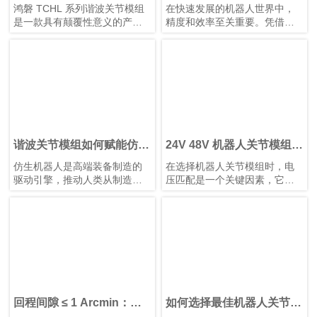
感器谐波关节模组
优势
鸿磐 TCHL 系列谐波关节模组
在快速发展的机器人世界中，
是一款具有颠覆性意义的产
精度和效率至关重要。凭借其
品，在轻量化设计、集成度和
紧凑的结构、高减速比、高定
连接便捷性等多个方面实现了
位精度和高扭矩容量，谐波减
突破性提升。本文将为您解析
速器已成为机器人手臂和人形
其革命性升级。
机器人等应用中首选的运动控
制解决方案，在这些应用中，
空间和重量是关键因素。
谐波关节模组如何赋能仿生
24V 48V 机器人关节模组：
人形机器人发展
为机器人与自动化选择合适
仿生机器人是高端装备制造的
在选择机器人关节模组时，电
的电压
驱动引擎，推动人类从制造智
压匹配是一个关键因素，它直
能迈向理解智能。它们需要高
接影响设备的性能、安全性、
精度关节模组、智能传感装置
兼容性和运行稳定性。机器
以及高性能控制芯片和算法协
人、伺服电机和控制器等电气
同工作。典型的仿生人形机器
部件都被设计为在特定电压范
人具有10–40个自由度。模块化
围内运行。电压不足会导致动
谐波关节模组可简化系统集
力不足、响应缓慢，甚至无法
成、提高可靠性并增强可维护
启动；电压过高则可能烧毁电
性。
路或缩短其使用寿命。鸿磐 的
标准关节模组包括两种电压：
回程间隙 ≤ 1 Arcmin：鸿
如何选择最佳机器人关节模
24V 和 48V。它们各自发挥独