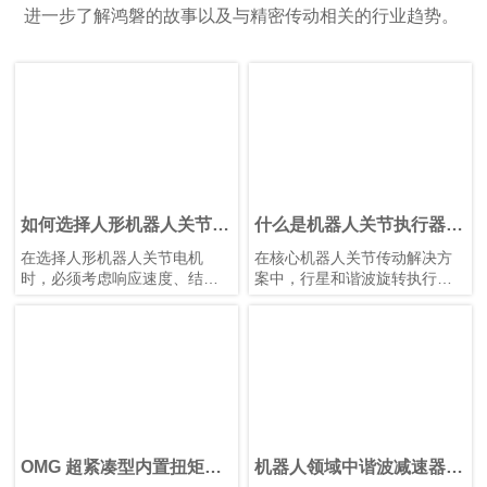
进一步了解鸿磐的故事以及与精密传动相关的行业趋势。
如何选择人形机器人关节电
什么是机器人关节执行器？
机？
如何选择最佳机器人旋转关
在选择人形机器人关节电机
在核心机器人关节传动解决方
节执行器？
时，必须考虑响应速度、结构
案中，行星和谐波旋转执行器
设计、性价比和散热等因素。
各有优势。根据应用需求选择
合适的类型，对于实现性能和
成本之间的最佳平衡至关重
要。
OMG 超紧凑型内置扭矩传
机器人领域中谐波减速器的