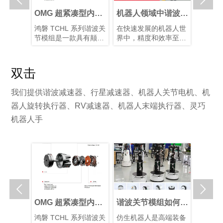
人关节执
OMG 超紧凑型内置
机器人领域中谐波减
谐波关
选择最佳
扭矩传感器谐波关节
速器的优势
能仿生
关节传动
鸿磐 TCHL 系列谐波关
在快速发展的机器人世
仿生机
关节执行
模组
展
行星和谐
节模组是一款具有颠覆
界中，精度和效率至关
制造的
各有优
性意义的产品，在轻量
重要。凭借其紧凑的结
人类从
需求选择
化设计、集成度和连接
构、高减速比、高定位
解智能
对于实现
便捷性等多个方面实现
精度和高扭矩容量，谐
度关节
双击
间的最佳
了突破性提升。本文将
波减速器已成为机器人
装置以
。
为您解析其革命性升
手臂和人形机器人等应
片和算
我们提供谐波减速器、行星减速器、机器人关节电机、机
级。
用中首选的运动控制解
型的仿
决方案，在这些应用
有10–
器人旋转执行器、RV减速器、机器人末端执行器、灵巧
中，空间和重量是关键
块化谐
机器人手
因素。
化系统
性并增


人关节执
OMG 超紧凑型内置
谐波关节模组如何赋
24V 
选择最佳
扭矩传感器谐波关节
能仿生人形机器人发
节模组
关节传动
鸿磐 TCHL 系列谐波关
仿生机器人是高端装备
在选择