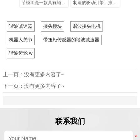
关节执行
模组
展
自动化
行星和谐
节模组是一款具有颠覆
制造的驱动引擎，推动
时，电
压
各有优
性意义的产品，在轻量
人类从制造智能迈向理
键因素
需求选择
化设计、集成度和连接
解智能。它们需要高精
备的性
对于实现
便捷性等多个方面实现
度关节模组、智能传感
容性和
谐波减速器
接头模块
谐波接头电机
间的最佳
了突破性提升。本文将
装置以及高性能控制芯
器人、
。
为您解析其革命性升
片和算法协同工作。典
器等电
级。
型的仿生人形机器人具
为在特
机器人关节
带扭矩传感器的谐波减速器
有10–40个自由度。模
行。电
块化谐波关节模组可简
力不足
谐波齿轮 w
化系统集成、提高可靠
至无法
性并增强可维护性。
则可能
其使用
准关节
上一页：没有更多内容了~
压：24
下一页：没有更多内容了~
各自发
确保机
备的高
联系我们