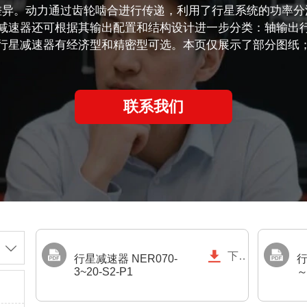
差异。动力通过齿轮啮合进行传递，利用了行星系统的功率分
减速器还可根据其输出配置和结构设计进一步分类：轴输出
行星减速器有经济型和精密型可选。本页仅展示了部分图纸
联系我们


下载
行星减速器 NER070-
行
3~20-S2-P1
～