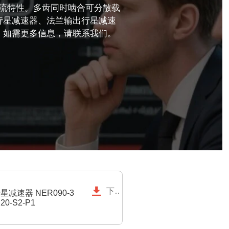
流特性。多齿同时啮合可分散载
行星减速器、法兰输出行星减速
；如需更多信息，请联系我们。

下载
星减速器 NER090-3
20-S2-P1