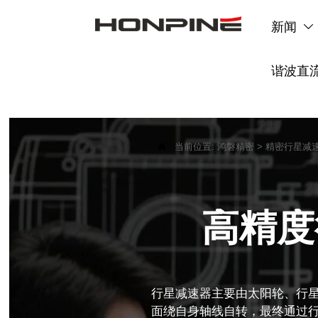
新闻

谐波直

当前位置:
鸿磐精密
>
精密行星减
高精度行
行星减速器主要由太阳轮、行
面绕自身轴线自转，最终通过