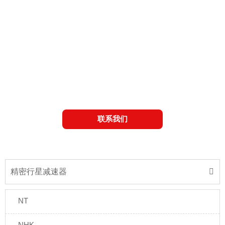
力通过齿轮啮合进行传递，利用了行星系统的功
率分流特性。多齿同时啮合可分散载荷，从而提
高承载能力。行星减速器还可根据其输出配置和
结构设计进一步分类：轴输出行星减速器、法兰
输出行星减速器、直角行星减速器。鸿磐的行星
减速器有经济型和精密型可选。本页仅展示了部
分图纸；如需更多信息，请联系我们。
联系我们
精密行星减速器

NT
NHK