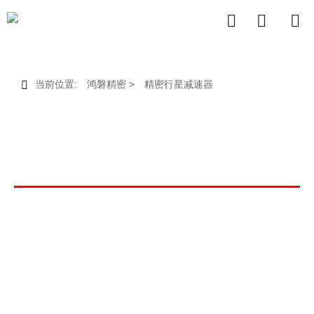



当前位置:
鸿磐精密
>
精密行星减速器

高精度行星减速器 pdf & 3D 图纸
行星减速器主要由太阳轮、行星轮、内齿圈和行
星架组成。输入动力驱动太阳轮，使行星轮一方
面围绕太阳轮公转，另一方面绕自身轴线自转，
最终通过行星架传递动力。多级减速通过串联多
个行星组来实现，这能够满足更高传动比的需
求，同时在尺寸和效率方面会带来轻微差异。动