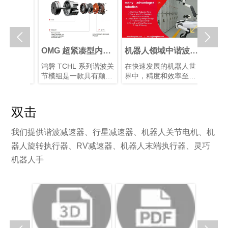


人关节执
OMG 超紧凑型内置
机器人领域中谐波减
谐波关
选择最佳
扭矩传感器谐波关节
速器的优势
能仿生
关节传动
鸿磐 TCHL 系列谐波关
在快速发展的机器人世
仿生机
关节执行
模组
展
行星和谐
节模组是一款具有颠覆
界中，精度和效率至关
制造的
各有优
性意义的产品，在轻量
重要。凭借其紧凑的结
人类从
需求选择
化设计、集成度和连接
构、高减速比、高定位
解智能
对于实现
便捷性等多个方面实现
精度和高扭矩容量，谐
度关节
双击
间的最佳
了突破性提升。本文将
波减速器已成为机器人
装置以
。
为您解析其革命性升
手臂和人形机器人等应
片和算
我们提供谐波减速器、行星减速器、机器人关节电机、机
级。
用中首选的运动控制解
型的仿
决方案，在这些应用
有10–
器人旋转执行器、RV减速器、机器人末端执行器、灵巧
中，空间和重量是关键
块化谐
机器人手
因素。
化系统
性并增