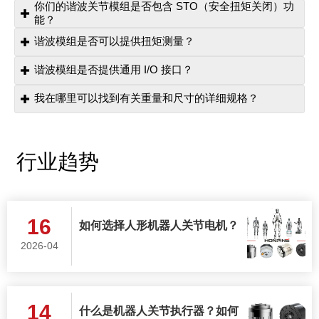
你们的谐波关节模组是否包含 STO（安全扭矩关闭）功

能？
谐波模组是否可以提供扭矩测量？

鸿磐谐波关节模组采用不同的安全方案。我们
没有使用 STO，而是集成了可靠的内置电磁
谐波模组是否提供通用 I/O 接口？

虽然鸿磐标准机器人关节模组不包含集成式扭
制动系统，当电源断开时该系统会自动啮合并
矩测量功能，但我们可以通过集成外部扭矩传
我在哪里可以找到有关重量和尺寸的详细规格？

由于我们的一体化驱动系统采用高度紧凑的设
立即停止旋转，从而确保运行安全。
感器来满足扭矩传感需求。请联系我们的技术
计，鸿磐当前的机器人关节模组不包含通用
团队以获取定制化解决方案。
I/O 引脚。这种精简设计可在机器人应用中实
所有模块型号的完整机械规格（包括质量和体
行业趋势
现最佳空间节省。
积）均可在我们的选型手册中获取。您可以在
我们的资源中心下载该手册，或联系销售团队
以获取具体尺寸要求的信息。
16
如何选择人形机器人关节电机？
2026-04
14
什么是机器人关节执行器？如何