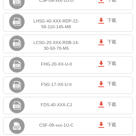

CSF-08-xxx-1U-D

下载
LHSG-40-XXX-RDP-22-
58-110-145-M8

下载
LCSG-20-XXX-RDB-14-
30-50-70-M5

下载
FHG-20-XX-U-II

下载
FSG-17-XX-U-II

下载
FDS-40-XXX-CJ

下载
CSF-08-xxx-1U-C