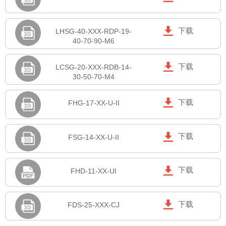

下载
LHSG-40-XXX-RDP-19-
40-70-90-M6

下载
LCSG-20-XXX-RDB-14-
30-50-70-M4

下载
FHG-17-XX-U-II

下载
FSG-14-XX-U-II

下载
FHD-11-XX-UI

下载
FDS-25-XXX-CJ