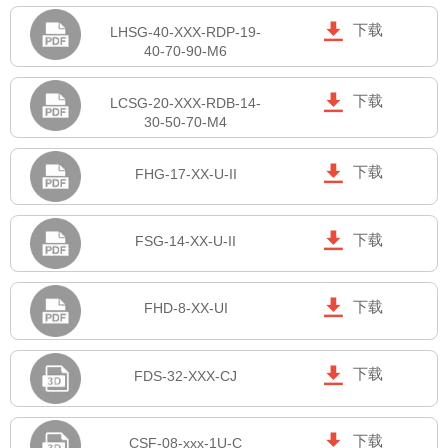

下载
LHSG-40-XXX-RDP-19-
40-70-90-M6

下载
LCSG-20-XXX-RDB-14-
30-50-70-M4

下载
FHG-17-XX-U-II

下载
FSG-14-XX-U-II

下载
FHD-8-XX-UI

下载
FDS-32-XXX-CJ

下载
CSF-08-xxx-1U-C