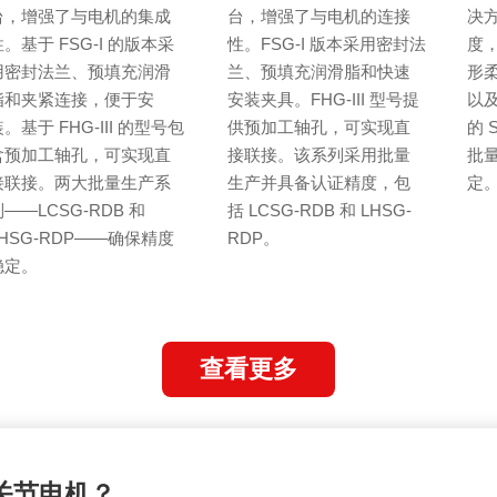
台，增强了与电机的集成
台，增强了与电机的连接
决
。基于 FSG-I 的版本采
性。FSG-I 版本采用密封法
度
用密封法兰、预填充润滑
兰、预填充润滑脂和快速
形柔
脂和夹紧连接，便于安
安装夹具。FHG-III 型号提
以
。基于 FHG-III 的型号包
供预加工轴孔，可实现直
的 
含预加工轴孔，可实现直
接联接。该系列采用批量
批
接联接。两大批量生产系
生产并具备认证精度，包
定
——LCSG-RDB 和
括 LCSG-RDB 和 LHSG-
LHSG-RDP——确保精度
RDP。
稳定。
查看更多
关节电机？