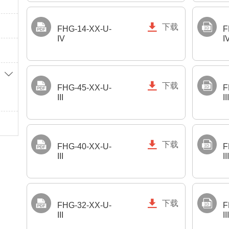

下载
FHG-14-XX-U-
F
IV
I


下载
FHG-45-XX-U-
F
III
III

下载
FHG-40-XX-U-
F
III
III

下载
FHG-32-XX-U-
F
III
III