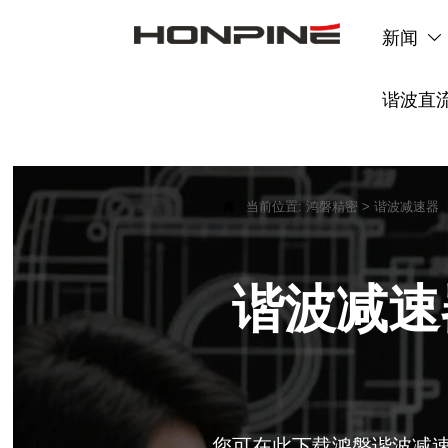
新闻

谐波直

当前位置:
鸿磐精密
>
谐波减速器
谐波减速器
您可在此下载鸿磐谐波减