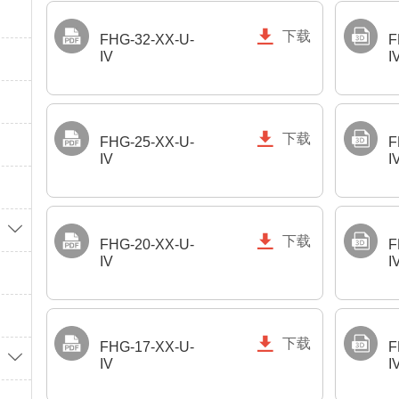

下载
FHG-32-XX-U-
F
IV
I

下载
FHG-25-XX-U-
F
IV
I


下载
FHG-20-XX-U-
F
IV
I

下载
FHG-17-XX-U-
F

IV
I