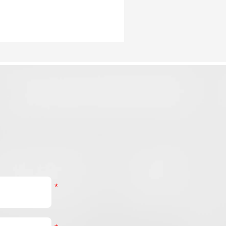
的动作，这款机器人能够为
术
顾客递送饮品——即使在动
出
态变化的海上环境中运行也
减
是如此。其稳定而精准表现
在
的背后，是鸿磐谐波关节电
域
机在提供核心运动能力，从
而实现海上可靠运行。