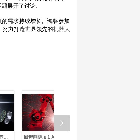
等话题展开了讨论。
机的需求持续增长。鸿磐参加
，努力打造世界领先的
机器人

回程间隙 ≤ 1 Arcmin：
如何选择最佳机器人关
检测机