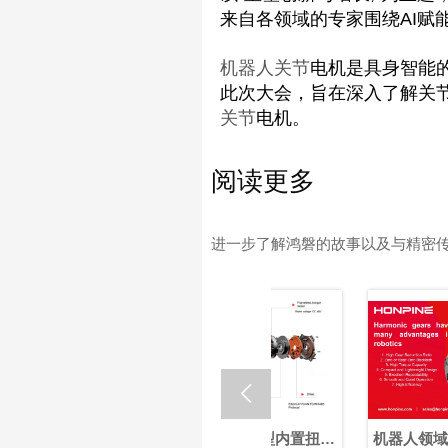
来自各领域的专家围绕AI赋能
机器人关节
电机是具身智能
此次大会，旨在深入了解关
关节
电机。
阅读更多
进一步了解鸿磐的故事以及与精密

节执行
OMG 超紧凑型内置扭矩
机器人领域中谐波减速