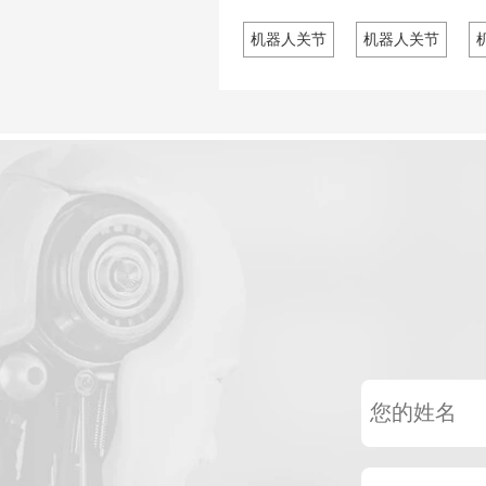
的？
之一，
机遇，以及HPJM谐波减速
制造和销售，同时提
 展示了其最新的
器一体化关节电机如何在这
化解决方案。
机器人关节
机器人关节
关节模组系列。
个竞争异常激烈的市场中脱
颖而出。