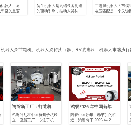
仿生人形机器人发展
组：为机器人与自动化
仿生机器人是高端装备制造
在选择机器人关节模组时，
选择合适的电压
的驱动引擎，推动人类从制
电压匹配是一个关键因素，
造智能迈向理解智能。它们
它直接影响设备的性能、安
需要高精度关节模组、智能
全性、兼容性和运行稳定
传感装置以及高性能控制芯
性。机器人、伺服电机和控
片和算法协同工作。典型的
制器等电气部件都被设计为
仿生人形机器人具有10–40
在特定电压范围内运行。电
个自由度。模块化谐波关节
压不足会导致动力不足、响
模组可简化系统集成、提高
应缓慢，甚至无法启动；电
、机器人关节电机、机器人旋转执行器、RV减速器、机器人末端执行
可靠性并增强可维护性。
压过高则可能烧毁电路或缩
短其使用寿命。鸿磐 的标准
关节模组包括两种电压：
24V 和 48V。它们各自发挥
独特作用，以确保机器人和
自动化设备的高效运行。
机器
鸿磐2026 年中国新年放
鸿磐谐波关节模组助力
巧手
假通知
飞机和无人机在平流层
余杭设
随着中国新年（春节）的临
鸿磐谐波关节模组现已广泛
及极端类空间环境中运
于机器
近，鸿磐将于 2026 年 2 月
应用于人形机器人、外骨骼
行
手及其
11 日至 2 月 23 日放假
机器人、医疗设备和工业自
研发、
动化系统，为多种高精度应