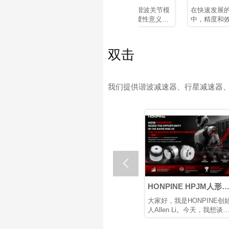
佳机器
传感器谐波关节模组
器的优势
传动解决
鸿磐 TCHL 系列谐波关节模
在快速发展的机器人世界
器？
波旋转执
组是一款具有颠覆性意义的
中，精度和效率至关重要。
据应用需
产品，在轻量化设计、集成
凭借其紧凑的结构、高减速
，对于实
度和连接便捷性等多个方面
比、高定位精度和高扭矩容
的最佳平
实现了突破性提升。本文将
量，谐波减速器已成为机器
双击
为您解析其革命性升级。
人手臂和人形机器人等应用
中首选的运动控制解决方
案，在这些应用中，空间和
重量是关键因素。
我们提供谐波减速器、行星减速器

机器人关节
HONPINE HPJM人形机
鸿磐新工厂：打造
INE
器人谐波减速器一体化
人关节执行器和灵
日至11日，第22
大家好，我是HONPINE创始
鸿磐计划在中国杭州
备谐波减速
关节电机是如何赢得人
的未来
览会 (ZIF)
人Allen Li。今天，我想谈谈
立一座新工厂，专注
和集成编码
形机器人制造商关注
际会展中心 (航
HONPINE如何在人形机器人
人关节执行器、灵巧
重举行。作为机器
行业快速崛起的过程中抓住
他高端机器人硬件的