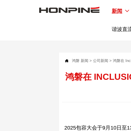
新闻

谐波直

鸿磐
新闻
>
公司新闻
>
鸿磐在 In
鸿磐在 INCLU
2025包容大会于9月10日