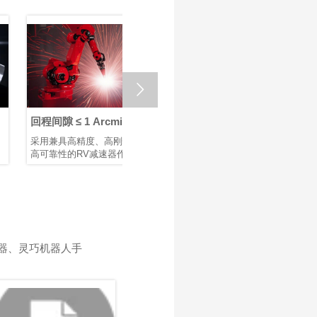

回程间隙 ≤ 1 Arcmin：
如何选择最佳机器人关
检测机
鸿磐 RV减速器助力微纳
节模组供应商？
么谐波
采用兼具高精度、高刚性和
机器人臂在各个领域中发挥
巡检机器
焊接机器人提升生产效
运动解
高可靠性的RV减速器作为底
着重要作用，例如智能制
业不可或
率
层支撑，可提升焊接机械的
造、医疗设备和航空航天。
助企业实
市场竞争力。选用配备 鸿磐
作为机器人臂的核心部件，
化、提升
RV减速器的机器人手臂，有
关节模组具有结构紧凑、模
并收集高
助于提升焊接质量并延长机
块化设计、轻量化、高精度
从制造工
械设备的使用寿命。
以及安全可靠等特点。这些
气设施、
关节模组驱动机器人臂的旋
城市，自
转运动，直接影响系统的运
改变维护
器、灵巧机器人手
动控制质量和精度。优化关
巡检机器
节模组的设计和性能，可以
——从旋
进一步提高机器人臂的运动
调整 Li
控制精度、稳定性和响应效
作巡检机
率，以满足不同应用场景中
其运动系