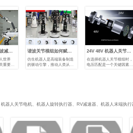
谐波关节模组如何赋能
24V 48V 机器人关节模
仿生人形机器人发展
组：为机器人与自动化
仿生机器人是高端装备制造
在选择机器人关节模组时，
选择合适的电压
的驱动引擎，推动人类从制
电压匹配是一个关键因素，
造智能迈向理解智能。它们
它直接影响设备的性能、安
需要高精度关节模组、智能
全性、兼容性和运行稳定
传感装置以及高性能控制芯
性。机器人、伺服电机和控
片和算法协同工作。典型的
制器等电气部件都被设计为
仿生人形机器人具有10–40
在特定电压范围内运行。电
个自由度。模块化谐波关节
压不足会导致动力不足、响
模组可简化系统集成、提高
应缓慢，甚至无法启动；电
、机器人关节电机、机器人旋转执行器、RV减速器、机器人末端执行
可靠性并增强可维护性。
压过高则可能烧毁电路或缩
短其使用寿命。鸿磐 的标准
关节模组包括两种电压：
24V 和 48V。它们各自发挥
独特作用，以确保机器人和