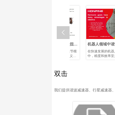

节执行
OMG 超紧凑型内置扭矩
机器人领域中谐波减速
佳机器
传感器谐波关节模组
器的优势
传动解决
鸿磐 TCHL 系列谐波关节模
在快速发展的机器人世界
器？
波旋转执
组是一款具有颠覆性意义的
中，精度和效率至关重要。
据应用需
产品，在轻量化设计、集成
凭借其紧凑的结构、高减速
，对于实
度和连接便捷性等多个方面
比、高定位精度和高扭矩容
的最佳平
实现了突破性提升。本文将
量，谐波减速器已成为机器
双击
为您解析其革命性升级。
人手臂和人形机器人等应用
中首选的运动控制解决方
案，在这些应用中，空间和
重量是关键因素。
我们提供谐波减速器、行星减速器