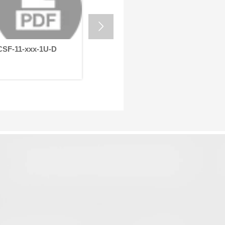
的严苛要求。
HONPI
有近乎零
高转矩密

等特点，
人的理想
-D
CSF-11-xxx-1U-D
CSF-11-xxx-1U-C