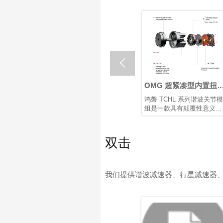

器人关
什么是机器人关节执行
OMG 超紧凑型内置扭
器？如何选择最佳机器
传感器谐波关节模组
关节电机
在核心机器人关节传动解决
鸿磐 TCHL 系列谐波关节模
人旋转关节执行器？
速度、结
方案中，行星和谐波旋转执
组是一款具有颠覆性意义的
散热等因
行器各有优势。根据应用需
产品，在轻量化设计、集成
求选择合适的类型，对于实
度和连接便捷性等多个方面
现性能和成本之间的最佳平
实现了突破性提升。本文将
双击
衡至关重要。
为您解析其革命性升级。
我们提供谐波减速器、行星减速器