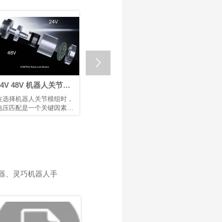

24V 48V 机器人关节模
回程间隙 ≤ 1 Arcmin：
如何选
组：为机器人与自动化
鸿磐 RV减速器助力微纳
节模组
在选择机器人关节模组时，
采用兼具高精度、高刚性和
机器人臂
选择合适的电压
焊接机器人提升生产效
电压匹配是一个关键因素，
高可靠性的RV减速器作为底
着重要作
率
它直接影响设备的性能、安
层支撑，可提升焊接机械的
造、医疗
全性、兼容性和运行稳定
市场竞争力。选用配备 鸿磐
作为机器
性。机器人、伺服电机和控
RV减速器的机器人手臂，有
关节模组
制器等电气部件都被设计为
助于提升焊接质量并延长机
块化设计
在特定电压范围内运行。电
械设备的使用寿命。
以及安全
压不足会导致动力不足、响
关节模组
应缓慢，甚至无法启动；电
转运动，
器、灵巧机器人手
压过高则可能烧毁电路或缩
动控制质
短其使用寿命。鸿磐 的标准
节模组的
关节模组包括两种电压：
进一步提
24V 和 48V。它们各自发挥
控制精度
独特作用，以确保机器人和
率，以满