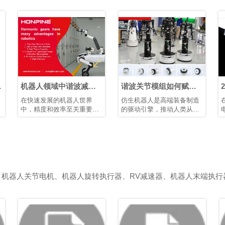
矩
机器人领域中谐波减速
谐波关节模组如何赋能
器的优势
仿生人形机器人发展
在快速发展的机器人世界
仿生机器人是高端装备制造
中，精度和效率至关重要。
的驱动引擎，推动人类从制
凭借其紧凑的结构、高减速
造智能迈向理解智能。它们
比、高定位精度和高扭矩容
需要高精度关节模组、智能
量，谐波减速器已成为机器
传感装置以及高性能控制芯
人手臂和人形机器人等应用
片和算法协同工作。典型的
中首选的运动控制解决方
仿生人形机器人具有10–40
案，在这些应用中，空间和
个自由度。模块化谐波关节
重量是关键因素。
模组可简化系统集成、提高
、机器人关节电机、机器人旋转执行器、RV减速器、机器人末端执行
可靠性并增强可维护性。