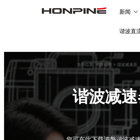
新闻

谐波直

当前位置:
鸿磐精密
>
谐波减速器
谐波减速器
您可在此下载鸿磐谐波减