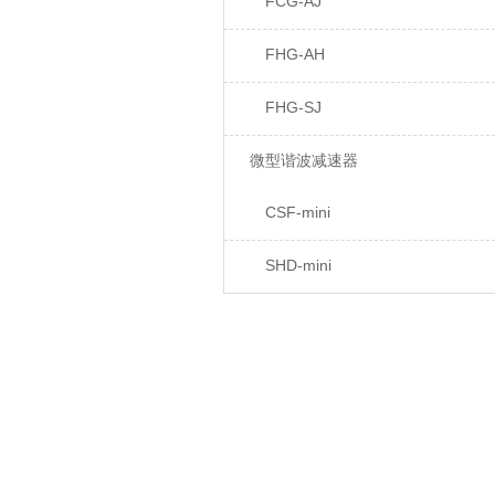
FCG-AJ
FHG-AH
FHG-SJ
微型谐波减速器
CSF-mini
SHD-mini