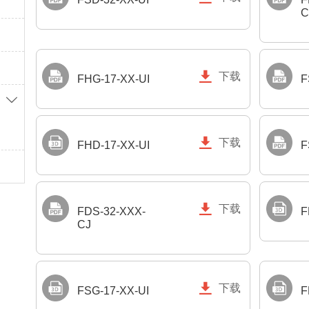
C

下载
FHG-17-XX-UI
F


下载
FHD-17-XX-UI
F

下载
FDS-32-XXX-
F
CJ

下载
FSG-17-XX-UI
F