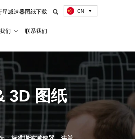
CN

行星减速器图纸下载

我们
联系我们

 3D 图纸
为：
标准谐波减速器，
法兰