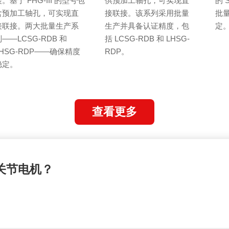
。基于 FHG-III 的型号包
供预加工轴孔，可实现直
的 
含预加工轴孔，可实现直
接联接。该系列采用批量
批
接联接。两大批量生产系
生产并具备认证精度，包
定
——LCSG-RDB 和
括 LCSG-RDB 和 LHSG-
LHSG-RDP——确保精度
RDP。
稳定。
查看更多
关节电机？