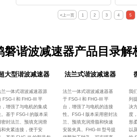
<
上一页
1
2
3
4
5
鸿磐谐波减速器产品目录解
超大型谐波减速器
法兰式谐波减速器
法兰一体式谐波减速器源
法兰一体式谐波减速器基
我
 FSG-I 和 FHG-III 平
于 FSG-I 和 FHG-III 平
列
台，增强了与电机的集成
台，增强了与电机的连接
决
。基于 FSG-I 的版本采
性。FSG-I 版本采用密封法
度
用密封法兰、预填充润滑
兰、预填充润滑脂和快速
形柔
脂和夹紧连接，便于安
安装夹具。FHG-III 型号提
以