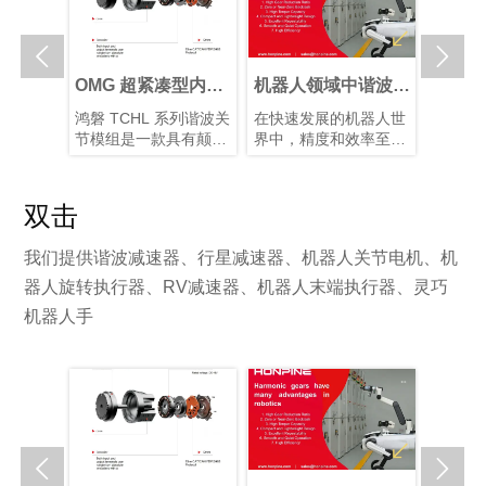


人关节执
OMG 超紧凑型内置
机器人领域中谐波减
谐波关
选择最佳
扭矩传感器谐波关节
速器的优势
能仿生
关节传动
鸿磐 TCHL 系列谐波关
在快速发展的机器人世
仿生机
关节执行
模组
展
行星和谐
节模组是一款具有颠覆
界中，精度和效率至关
制造的
各有优
性意义的产品，在轻量
重要。凭借其紧凑的结
人类从
需求选择
化设计、集成度和连接
构、高减速比、高定位
解智能
对于实现
便捷性等多个方面实现
精度和高扭矩容量，谐
度关节
双击
间的最佳
了突破性提升。本文将
波减速器已成为机器人
装置以
。
为您解析其革命性升
手臂和人形机器人等应
片和算
我们提供谐波减速器、行星减速器、机器人关节电机、机
级。
用中首选的运动控制解
型的仿
决方案，在这些应用
有10–
器人旋转执行器、RV减速器、机器人末端执行器、灵巧
中，空间和重量是关键
块化谐
机器人手
因素。
化系统
性并增

