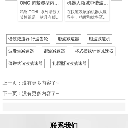
人关节执
OMG 超紧凑型内置
机器人领域中谐波减
谐波关
选择最佳
扭矩传感器谐波关节
速器的优势
能仿生
关节传动
鸿磐 TCHL 系列谐波关
在快速发展的机器人世
仿生机
关节执行
模组
展
行星和谐
节模组是一款具有颠覆
界中，精度和效率至关
制造的
各有优
性意义的产品，在轻量
重要。凭借其紧凑的结
人类从
需求选择
化设计、集成度和连接
构、高减速比、高定位
解智能
对于实现
便捷性等多个方面实现
精度和高扭矩容量，谐
度关节
谐波减速器 行波齿轮
谐波减速器
谐波减速机
间的最佳
了突破性提升。本文将
波减速器已成为机器人
装置以
。
为您解析其革命性升
手臂和人形机器人等应
片和算
级。
用中首选的运动控制解
型的仿
波发生减速器
谐波减速器
杯式摆线针轮减速器
决方案，在这些应用
有10–
中，空间和重量是关键
块化谐
薄饼式谐波减速器
礼帽型谐波减速器
因素。
化系统
性并增
上一页：没有更多内容了~
下一页：没有更多内容了~
联系我们