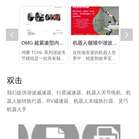


关节执
OMG 超紧凑型内置
机器人领域中谐波减
谐波关
择最佳
扭矩传感器谐波关节
速器的优势
能仿生
关节传动
鸿磐 TCHL 系列谐波关
在快速发展的机器人世
仿生机
节执行
模组
展
行星和谐
节模组是一款具有颠覆
界中，精度和效率至关
制造的
各有优
性意义的产品，在轻量
重要。凭借其紧凑的结
人类从
需求选择
化设计、集成度和连接
构、高减速比、高定位
解智能
对于实现
便捷性等多个方面实现
精度和高扭矩容量，谐
度关节
双击
间的最佳
了突破性提升。本文将
波减速器已成为机器人
装置以
。
为您解析其革命性升
手臂和人形机器人等应
片和算
我们提供谐波减速器、行星减速器、机器人关节电机、机
级。
用中首选的运动控制解
型的仿
决方案，在这些应用
有10–
器人旋转执行器、RV减速器、机器人末端执行器、灵巧
中，空间和重量是关键
块化谐
机器人手
因素。
化系统
性并增