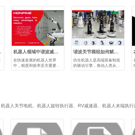
矩
机器人领域中谐波减速
谐波关节模组如何赋能
器的优势
仿生人形机器人发展
在快速发展的机器人世界
仿生机器人是高端装备制造
中，精度和效率至关重要。
的驱动引擎，推动人类从制
凭借其紧凑的结构、高减速
造智能迈向理解智能。它们
比、高定位精度和高扭矩容
需要高精度关节模组、智能
量，谐波减速器已成为机器
传感装置以及高性能控制芯
人手臂和人形机器人等应用
片和算法协同工作。典型的
中首选的运动控制解决方
仿生人形机器人具有10–40
案，在这些应用中，空间和
个自由度。模块化谐波关节
重量是关键因素。
模组可简化系统集成、提高
、机器人关节电机、机器人旋转执行器、RV减速器、机器人末端执行
可靠性并增强可维护性。