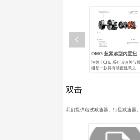

器人关
什么是机器人关节执行
OMG 超紧凑型内置扭
器？如何选择最佳机器
传感器谐波关节模组
关节电机
在核心机器人关节传动解决
鸿磐 TCHL 系列谐波关节模
人旋转关节执行器？
速度、结
方案中，行星和谐波旋转执
组是一款具有颠覆性意义的
散热等因
行器各有优势。根据应用需
产品，在轻量化设计、集成
求选择合适的类型，对于实
度和连接便捷性等多个方面
现性能和成本之间的最佳平
实现了突破性提升。本文将
双击
衡至关重要。
为您解析其革命性升级。
我们提供谐波减速器、行星减速器