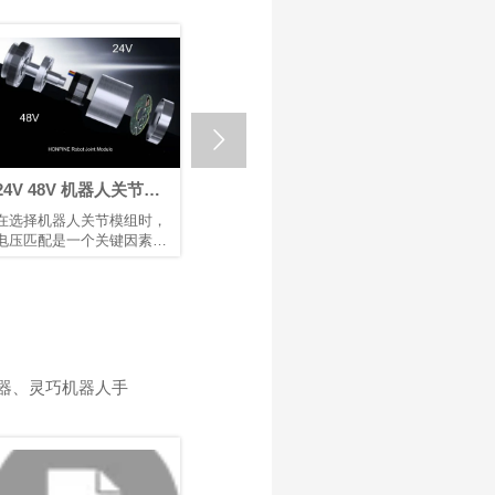

24V 48V 机器人关节模
回程间隙 ≤ 1 Arcmin：
如何选
组：为机器人与自动化
鸿磐 RV减速器助力微纳
节模组
在选择机器人关节模组时，
采用兼具高精度、高刚性和
机器人臂
选择合适的电压
焊接机器人提升生产效
电压匹配是一个关键因素，
高可靠性的RV减速器作为底
着重要作
率
它直接影响设备的性能、安
层支撑，可提升焊接机械的
造、医疗
全性、兼容性和运行稳定
市场竞争力。选用配备 鸿磐
作为机器
性。机器人、伺服电机和控
RV减速器的机器人手臂，有
关节模组
制器等电气部件都被设计为
助于提升焊接质量并延长机
块化设计
在特定电压范围内运行。电
械设备的使用寿命。
以及安全
压不足会导致动力不足、响
关节模组
应缓慢，甚至无法启动；电
转运动，
器、灵巧机器人手
压过高则可能烧毁电路或缩
动控制质
短其使用寿命。鸿磐 的标准
节模组的
关节模组包括两种电压：
进一步提
24V 和 48V。它们各自发挥
控制精度
独特作用，以确保机器人和
率，以满