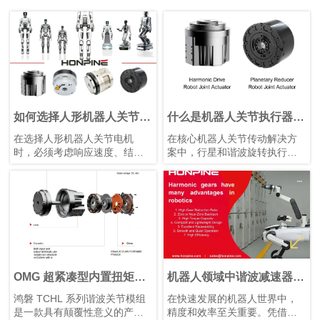
如何选择人形机器人关节电
什么是机器人关节执行器？
机？
如何选择最佳机器人旋转关
在选择人形机器人关节电机
在核心机器人关节传动解决方
节执行器？
时，必须考虑响应速度、结构
案中，行星和谐波旋转执行器
设计、性价比和散热等因素。
各有优势。根据应用需求选择
合适的类型，对于实现性能和
成本之间的最佳平衡至关重
要。
OMG 超紧凑型内置扭矩传
机器人领域中谐波减速器的
感器谐波关节模组
优势
鸿磐 TCHL 系列谐波关节模组
在快速发展的机器人世界中，
是一款具有颠覆性意义的产
精度和效率至关重要。凭借其