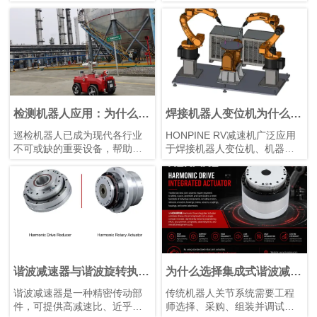
撑，可提升焊接机械的市场竞
疗设备和航空航天。作为机器
争力。选用配备 鸿磐 RV减速
人臂的核心部件，关节模组具
器的机器人手臂，有助于提升
有结构紧凑、模块化设计、轻
焊接质量并延长机械设备的使
量化、高精度以及安全可靠等
用寿命。
特点。这些关节模组驱动机器
人臂的旋转运动，直接影响系
统的运动控制质量和精度。优
化关节模组的设计和性能，可
以进一步提高机器人臂的运动
检测机器人应用：为什么谐
焊接机器人变位机为什么需
控制精度、稳定性和响应效
波齿轮电机是首选运动解决
要RV减速机？
巡检机器人已成为现代各行业
HONPINE RV减速机广泛应用
率，以满足不同应用场景中的
方案？
不可或缺的重要设备，帮助企
于焊接机器人变位机、机器人
严苛要求。
业实现设备巡检自动化、提升
焊接、工业机器人、重载旋转
工作人员安全性，并收集高质
平台等工业自动化设备，为焊
量的运行数据。从制造工厂和
接自动化提供高精度定位、高
发电站，到油气设施、仓库、
刚性、高承载能力和稳定传动
铁路和智慧城市，自主巡检机
性能。作为可靠的RV减速器解
器人正在改变维护和资产管理
决方案，HONPINE助力提升变
方式。
位机运行效率和智能制造水
巡检机器人的每一个动作——
平。
从旋转热成像相机，到调整
谐波减速器与谐波旋转执行
为什么选择集成式谐波减速
LiDAR 扫描仪位置或操作巡检
器有什么区别？
执行器？优势、特点与应用
谐波减速器是一种精密传动部
传统机器人关节系统需要工程
机械臂——都取决于其运动系
件，可提供高减速比、近乎零
师选择、采购、组装并调试数
统的精度。HONPINE 谐波齿轮