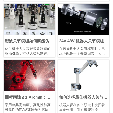
品，在轻量化设计、集成度和
紧凑的结构、高减速比、高定
连接便捷性等多个方面实现了
位精度和高扭矩容量，谐波减
突破性提升。本文将为您解析
速器已成为机器人手臂和人形
其革命性升级。
机器人等应用中首选的运动控
制解决方案，在这些应用中，
空间和重量是关键因素。
谐波关节模组如何赋能仿生
24V 48V 机器人关节模组：
人形机器人发展
为机器人与自动化选择合适
仿生机器人是高端装备制造的
在选择机器人关节模组时，电
的电压
驱动引擎，推动人类从制造智
压匹配是一个关键因素，它直
能迈向理解智能。它们需要高
接影响设备的性能、安全性、
精度关节模组、智能传感装置
兼容性和运行稳定性。机器
以及高性能控制芯片和算法协
人、伺服电机和控制器等电气
同工作。典型的仿生人形机器
部件都被设计为在特定电压范
人具有10–40个自由度。模块化
围内运行。电压不足会导致动
谐波关节模组可简化系统集
力不足、响应缓慢，甚至无法
成、提高可靠性并增强可维护
启动；电压过高则可能烧毁电
性。
路或缩短其使用寿命。鸿磐 的
标准关节模组包括两种电压：
回程间隙 ≤ 1 Arcmin：鸿
如何选择最佳机器人关节模
24V 和 48V。它们各自发挥独
磐 RV减速器助力微纳焊接
组供应商？
采用兼具高精度、高刚性和高
机器人臂在各个领域中发挥着
特作用，以确保机器人和自动
机器人提升生产效率
可靠性的RV减速器作为底层支
重要作用，例如智能制造、医
化设备的高效运行。