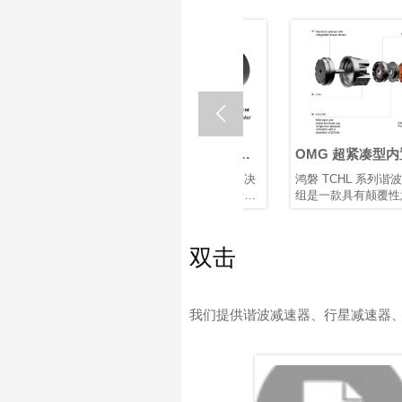

器人关
什么是机器人关节执行
OMG 超紧凑型内置扭
器？如何选择最佳机器
传感器谐波关节模组
关节电机
在核心机器人关节传动解决
鸿磐 TCHL 系列谐波关节模
人旋转关节执行器？
速度、结
方案中，行星和谐波旋转执
组是一款具有颠覆性意义的
散热等因
行器各有优势。根据应用需
产品，在轻量化设计、集成
求选择合适的类型，对于实
度和连接便捷性等多个方面
现性能和成本之间的最佳平
实现了突破性提升。本文将
双击
衡至关重要。
为您解析其革命性升级。
我们提供谐波减速器、行星减速器