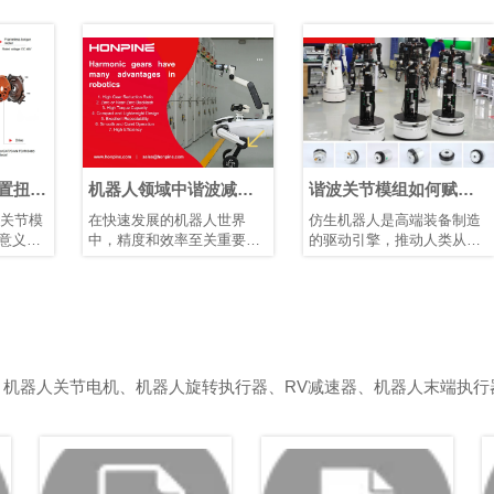
矩
机器人领域中谐波减速
谐波关节模组如何赋能
器的优势
仿生人形机器人发展
在快速发展的机器人世界
仿生机器人是高端装备制造
中，精度和效率至关重要。
的驱动引擎，推动人类从制
凭借其紧凑的结构、高减速
造智能迈向理解智能。它们
比、高定位精度和高扭矩容
需要高精度关节模组、智能
量，谐波减速器已成为机器
传感装置以及高性能控制芯
人手臂和人形机器人等应用
片和算法协同工作。典型的
中首选的运动控制解决方
仿生人形机器人具有10–40
案，在这些应用中，空间和
个自由度。模块化谐波关节
重量是关键因素。
模组可简化系统集成、提高
、机器人关节电机、机器人旋转执行器、RV减速器、机器人末端执行
可靠性并增强可维护性。