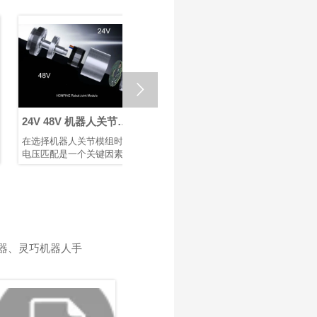

24V 48V 机器人关节模
回程间隙 ≤ 1 Arcmin：
如何选
组：为机器人与自动化
鸿磐 RV减速器助力微纳
节模组
在选择机器人关节模组时，
采用兼具高精度、高刚性和
机器人臂
选择合适的电压
焊接机器人提升生产效
电压匹配是一个关键因素，
高可靠性的RV减速器作为底
着重要作
率
它直接影响设备的性能、安
层支撑，可提升焊接机械的
造、医疗
全性、兼容性和运行稳定
市场竞争力。选用配备 鸿磐
作为机器
性。机器人、伺服电机和控
RV减速器的机器人手臂，有
关节模组
制器等电气部件都被设计为
助于提升焊接质量并延长机
块化设计
在特定电压范围内运行。电
械设备的使用寿命。
以及安全
压不足会导致动力不足、响
关节模组
应缓慢，甚至无法启动；电
转运动，
器、灵巧机器人手
压过高则可能烧毁电路或缩
动控制质
短其使用寿命。鸿磐 的标准
节模组的
关节模组包括两种电压：
进一步提
24V 和 48V。它们各自发挥
控制精度
独特作用，以确保机器人和
率，以满