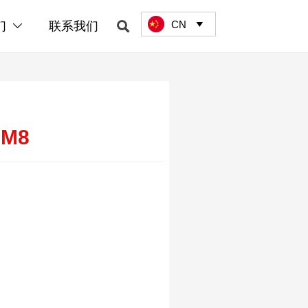
CN

们
联系我们


-M8