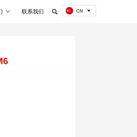
CN

们
联系我们


M6