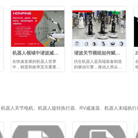
领域中谐波减速
谐波关节模组如何赋能
24V 48V 机器
势
仿生人形机器人发展
组：为机器人与
展的机器人世界
仿生机器人是高端装备制造
在选择机器人关节
选择合适的电压
和效率至关重要。
的驱动引擎，推动人类从制
电压匹配是一个关
凑的结构、高减速
造智能迈向理解智能。它们
它直接影响设备的
位精度和高扭矩容
需要高精度关节模组、智能
全性、兼容性和运
减速器已成为机器
传感装置以及高性能控制芯
性。机器人、伺服
人形机器人等应用
片和算法协同工作。典型的
制器等电气部件都
运动控制解决方
仿生人形机器人具有10–40
在特定电压范围内
些应用中，空间和
个自由度。模块化谐波关节
压不足会导致动力
键因素。
模组可简化系统集成、提高
应缓慢，甚至无法
、机器人关节电机、机器人旋转执行器、RV减速器、机器人末端执行
可靠性并增强可维护性。
压过高则可能烧毁
短其使用寿命。鸿
关节模组包括两种
24V 和 48V。它
独特作用，以确保