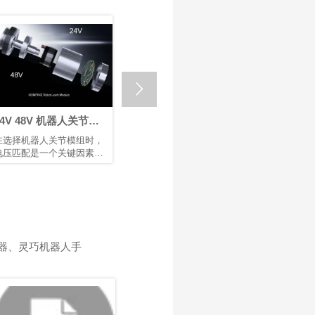

人关节模
回程间隙 ≤ 1 Arcmin：
如何选择最佳机器人关
自动化
鸿磐 RV减速器助力微纳
节模组供应商？
模组时，
采用兼具高精度、高刚性和
机器人臂在各个领域中发挥
焊接机器人提升生产效
键因素，
高可靠性的RV减速器作为底
着重要作用，例如智能制
率
性能、安
层支撑，可提升焊接机械的
造、医疗设备和航空航天。
行稳定
市场竞争力。选用配备 鸿磐
作为机器人臂的核心部件，
电机和控
RV减速器的机器人手臂，有
关节模组具有结构紧凑、模
被设计为
助于提升焊接质量并延长机
块化设计、轻量化、高精度
运行。电
械设备的使用寿命。
以及安全可靠等特点。这些
不足、响
关节模组驱动机器人臂的旋
启动；电
转运动，直接影响系统的运
器、灵巧机器人手
电路或缩
动控制质量和精度。优化关
磐 的标准
节模组的设计和性能，可以
电压：
进一步提高机器人臂的运动
们各自发挥
控制精度、稳定性和响应效
机器人和
率，以满足不同应用场景中