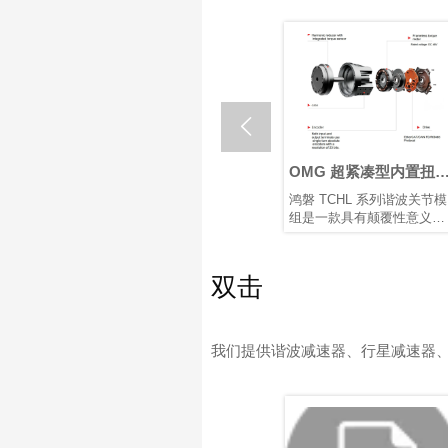

什么是机器人关节执行
OMG 超紧凑型内置扭矩
机器人
器？如何选择最佳机器
传感器谐波关节模组
器的优
在核心机器人关节传动解决
鸿磐 TCHL 系列谐波关节模
在快速发
人旋转关节执行器？
方案中，行星和谐波旋转执
组是一款具有颠覆性意义的
中，精度
行器各有优势。根据应用需
产品，在轻量化设计、集成
凭借其紧
求选择合适的类型，对于实
度和连接便捷性等多个方面
比、高定
现性能和成本之间的最佳平
实现了突破性提升。本文将
量，谐波
双击
衡至关重要。
为您解析其革命性升级。
人手臂和
中首选的
案，在这
重量是关
我们提供谐波减速器、行星减速器