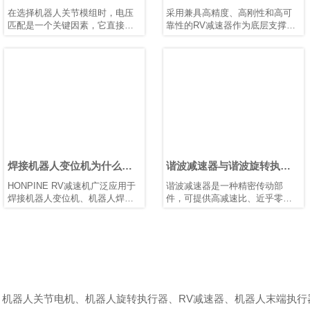
为机器人与自动化选择合适
RV减速器助力微纳焊接机器
在选择机器人关节模组时，电压
采用兼具高精度、高刚性和高可
的电压
人提升生产效率
匹配是一个关键因素，它直接影
靠性的RV减速器作为底层支撑，
响设备的性能、安全性、兼容性
可提升焊接机械的市场竞争力。
和运行稳定性。机器人、伺服电
选用配备 鸿磐 RV减速器的机器
机和控制器等电气部件都被设计
人手臂，有助于提升焊接质量并
为在特定电压范围内运行。电压
延长机械设备的使用寿命。
不足会导致动力不足、响应缓
慢，甚至无法启动；电压过高则
可能烧毁电路或缩短其使用寿
命。鸿磐 的标准关节模组包括两
种电压：24V 和 48V。它们各自
发挥独特作用，以确保机器人和
自动化设备的高效运行。
焊接机器人变位机为什么需
谐波减速器与谐波旋转执行
要RV减速机？
器有什么区别？
HONPINE RV减速机广泛应用于
谐波减速器是一种精密传动部
焊接机器人变位机、机器人焊
件，可提供高减速比、近乎零背
接、工业机器人、重载旋转平台
隙和出色的扭转刚度。它是工业
等工业自动化设备，为焊接自动
机器人、半导体设备、医疗器械
化提供高精度定位、高刚性、高
和精密自动化系统中使用的核心
承载能力和稳定传动性能。作为
机械元件之一。
可靠的RV减速器解决方案，
谐波旋转执行器是一种完整的旋
HONPINE助力提升变位机运行效
转运动解决方案，将无框力矩电
率和智能制造水平。
机、谐波减速器、编码器、制动
器、轴承和伺服电子元件集成于
、机器人关节电机、机器人旋转执行器、RV减速器、机器人末端执行