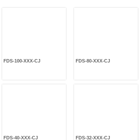
紧凑型模块中。它并非单一的传
动部件，而是一种专为精密运动
控制和简化设备集成而设计的高
度集成执行器。
简而言之，谐波减速器提供精密
传动，而谐波旋转执行器则提供
完整的旋转运动。
FDS-100-XXX-CJ
FDS-80-XXX-CJ
FDS-40-XXX-CJ
FDS-32-XXX-CJ