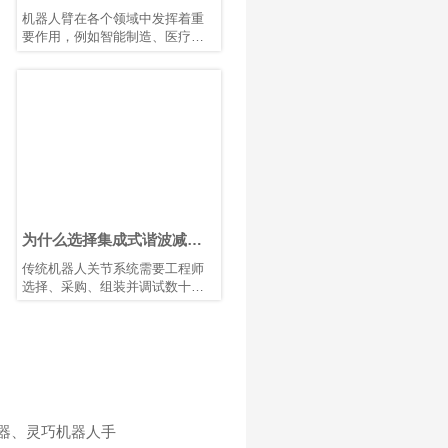
组供应商？
机器人臂在各个领域中发挥着重
要作用，例如智能制造、医疗设
备和航空航天。作为机器人臂的
核心部件，关节模组具有结构紧
凑、模块化设计、轻量化、高精
度以及安全可靠等特点。这些关
节模组驱动机器人臂的旋转运
动，直接影响系统的运动控制质
量和精度。优化关节模组的设计
和性能，可以进一步提高机器人
臂的运动控制精度、稳定性和响
应效率，以满足不同应用场景中
的严苛要求。
为什么选择集成式谐波减速
执行器？优势、特点与应用
传统机器人关节系统需要工程师
选择、采购、组装并调试数十个
甚至数百个独立部件，包括电
机、减速机、编码器、轴承、制
动器、传感器、联轴器、壳体和
控制电子设备。HONPINE谐波减
速集成执行器将这些关键部件集
成到一个紧凑型模块中，显著减
少工程工作量、采购复杂性、装
配时间和整体开发成本。集成式
器、灵巧机器人手