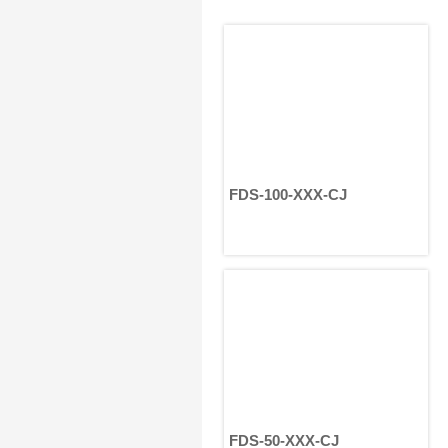
扫描仪位置或操作巡检机械臂
——都取决于其运动系统的精
度。HONPINE 谐波齿轮电机具有
近乎零背隙、体积紧凑、高转矩
密度和卓越定位精度等特点，是
下一代巡检机器人的理想解决方
案。
FDS-100-XXX-CJ
FDS-50-XXX-CJ