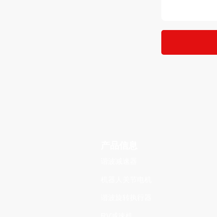
产品信息
谐波减速器
机器人关节电机
谐波旋转执行器
RV减速机