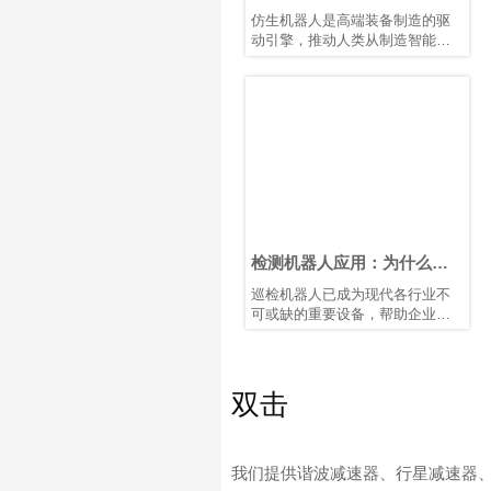
人形机器人发展
仿生机器人是高端装备制造的驱
动引擎，推动人类从制造智能迈
向理解智能。它们需要高精度关
节模组、智能传感装置以及高性
能控制芯片和算法协同工作。典
型的仿生人形机器人具有10–40个
自由度。模块化谐波关节模组可
简化系统集成、提高可靠性并增
强可维护性。
检测机器人应用：为什么谐
波齿轮电机是首选运动解决
巡检机器人已成为现代各行业不
方案？
可或缺的重要设备，帮助企业实
现设备巡检自动化、提升工作人
员安全性，并收集高质量的运行
数据。从制造工厂和发电站，到
油气设施、仓库、铁路和智慧城
双击
市，自主巡检机器人正在改变维
护和资产管理方式。
巡检机器人的每一个动作——从
旋转热成像相机，到调整 LiDAR
我们提供谐波减速器、行星减速器