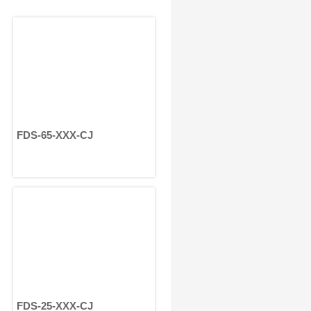
设计还具备重量轻、定位精度
高、尺寸紧凑、维护简便、可靠
性高、噪音低以及系统效率优化
等优势。通过采用标准化机器人
关节执行器，制造商可以加快机
器人开发进程，同时提升大规模
生产的一致性。
FDS-65-XXX-CJ
FDS-25-XXX-CJ