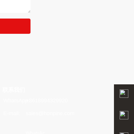
联系我们
WhatsApp:
+8618994329920
E-mail:
sales@honpine.com
WhatsApp