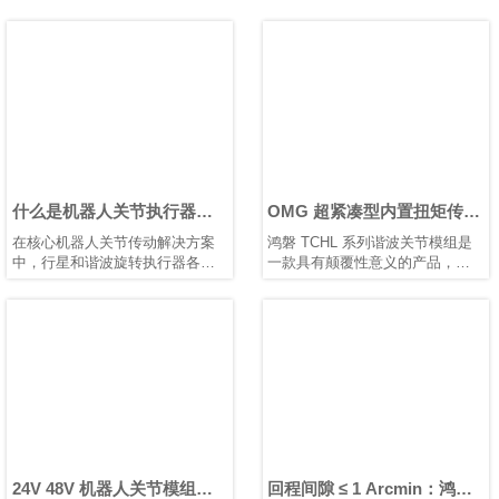
什么是机器人关节执行器？
OMG 超紧凑型内置扭矩传感
如何选择最佳机器人旋转关
器谐波关节模组
在核心机器人关节传动解决方案
鸿磐 TCHL 系列谐波关节模组是
节执行器？
中，行星和谐波旋转执行器各有
一款具有颠覆性意义的产品，在
优势。根据应用需求选择合适的
轻量化设计、集成度和连接便捷
类型，对于实现性能和成本之间
性等多个方面实现了突破性提
的最佳平衡至关重要。
升。本文将为您解析其革命性升
级。
24V 48V 机器人关节模组：
回程间隙 ≤ 1 Arcmin：鸿磐