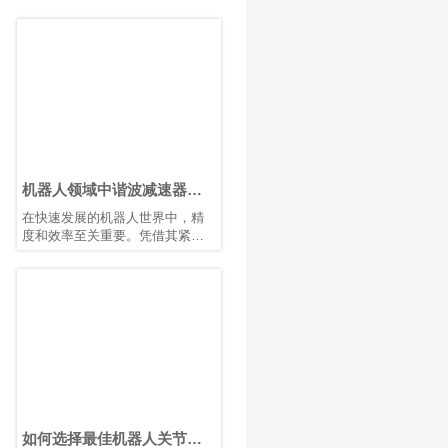
机器人领域中谐波减速器的
优势
在快速发展的机器人世界中，精
度和效率至关重要。凭借其紧凑
的结构、高减速比、高定位精度
和高扭矩容量，谐波减速器已成
为机器人手臂和人形机器人等应
用中首选的运动控制解决方案，
在这些应用中，空间和重量是关
键因素。
如何选择最佳机器人关节模