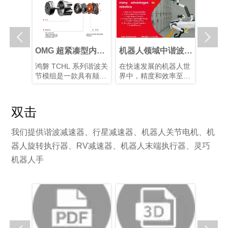


人关节执
OMG 超紧凑型内置
机器人领域中谐波减
谐波关
选择最佳
扭矩传感器谐波关节
速器的优势
能仿生
关节传动
鸿磐 TCHL 系列谐波关
在快速发展的机器人世
仿生机
关节执行
模组
展
行星和谐
节模组是一款具有颠覆
界中，精度和效率至关
制造的
各有优
性意义的产品，在轻量
重要。凭借其紧凑的结
人类从
需求选择
化设计、集成度和连接
构、高减速比、高定位
解智能
对于实现
便捷性等多个方面实现
精度和高扭矩容量，谐
度关节
双击
间的最佳
了突破性提升。本文将
波减速器已成为机器人
装置以
。
为您解析其革命性升
手臂和人形机器人等应
片和算
我们提供谐波减速器、行星减速器、机器人关节电机、机
级。
用中首选的运动控制解
型的仿
决方案，在这些应用
有10–
器人旋转执行器、RV减速器、机器人末端执行器、灵巧
中，空间和重量是关键
块化谐
机器人手
因素。
化系统
性并增