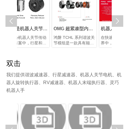


么是机器人关节执
OMG 超紧凑型内置
机器人领域中谐波
器？如何选择最佳
扭矩传感器谐波关节
速器的优势
核心机器人关节传动
鸿磐 TCHL 系列谐波关
在快速发展的机器人
器人旋转关节执行
模组
决方案中，行星和谐
节模组是一款具有颠覆
界中，精度和效率至
？
旋转执行器各有优
性意义的产品，在轻量
重要。凭借其紧凑的
。根据应用需求选择
化设计、集成度和连接
构、高减速比、高定
适的类型，对于实现
便捷性等多个方面实现
精度和高扭矩容量，
双击
能和成本之间的最佳
了突破性提升。本文将
波减速器已成为机器
衡至关重要。
为您解析其革命性升
手臂和人形机器人等
我们提供谐波减速器、行星减速器、机器人关节电机、机
级。
用中首选的运动控制
决方案，在这些应用
器人旋转执行器、RV减速器、机器人末端执行器、灵巧
中，空间和重量是关
机器人手
因素。