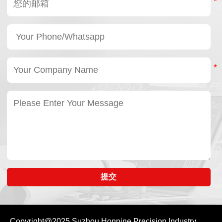
提交
Copyright@2025
Suzhou Honpine Precision Industry