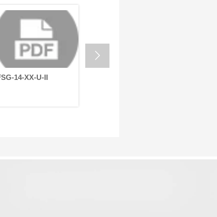
调整 LiDAR 扫描仪位置或操
服电子元
作巡检机械臂——都取决于
块中。它
其运动系统的精度。
件，而是
HONPINE 谐波齿轮电机具
控制和简
有近乎零背隙、体积紧凑、
的高度集
高转矩密度和卓越定位精度
简而言之

等特点，是下一代巡检机器
精密传动
人的理想解决方案。
器则提供
FSG-14-XX-U-II
FSG-40-XX-UI