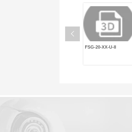
关节模组包括两种电压：
24V 和 48V。它们各自发挥
独特作用，以确保机器人和
自动化设备的高效运行。

0-XX-U-II
FSG-20-XX-U-II
FSG-17-XX-U