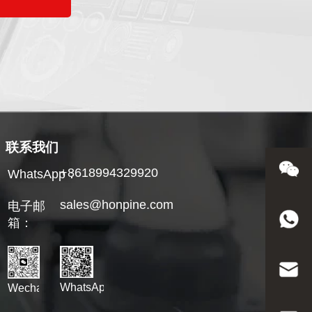
联系我们
+8618994329920
WhatsApp：
sales@honpine.com
电子邮
箱：
WhatsApp
Wechat