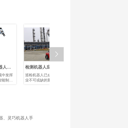

检测机器人应用：为什
焊接机器人变位机为什
谐波减
么谐波齿轮电机是首选
么需要RV减速机？
执行器
巡检机器人已成为现代各行
HONPINE RV减速机广泛应
谐波减速
运动解决方案？
业不可或缺的重要设备，帮
用于焊接机器人变位机、机
部件，可
助企业实现设备巡检自动
器人焊接、工业机器人、重
乎零背隙
化、提升工作人员安全性，
载旋转平台等工业自动化设
度。它是
并收集高质量的运行数据。
备，为焊接自动化提供高精
体设备、
从制造工厂和发电站，到油
度定位、高刚性、高承载能
动化系统
气设施、仓库、铁路和智慧
力和稳定传动性能。作为可
元件之一
城市，自主巡检机器人正在
靠的RV减速器解决方案，
谐波旋转
改变维护和资产管理方式。
HONPINE助力提升变位机运
的旋转运
器、灵巧机器人手
巡检机器人的每一个动作
行效率和智能制造水平。
框力矩电
——从旋转热成像相机，到
编码器、