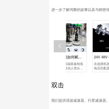
进一步了解鸿磐的故事以及与精密

波减速
谐波关节模组如何赋能
24V 48V 机器人关节模
仿生人形机器人发展
组：为机器人与自动化
人世界
仿生机器人是高端装备制造
在选择机器人关节模组时，
选择合适的电压
关重要。
的驱动引擎，推动人类从制
电压匹配是一个关键因素，
、高减速
造智能迈向理解智能。它们
它直接影响设备的性能、安
高扭矩容
需要高精度关节模组、智能
全性、兼容性和运行稳定
成为机器
传感装置以及高性能控制芯
性。机器人、伺服电机和控
双击
人等应用
片和算法协同工作。典型的
制器等电气部件都被设计为
解决方
仿生人形机器人具有10–40
在特定电压范围内运行。电
，空间和
个自由度。模块化谐波关节
压不足会导致动力不足、响
模组可简化系统集成、提高
应缓慢，甚至无法启动；电
我们提供谐波减速器、行星减速器
可靠性并增强可维护性。
压过高则可能烧毁电路或缩
短其使用寿命。鸿磐 的标