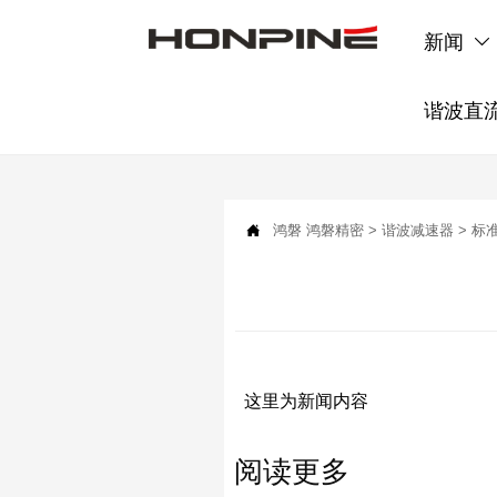
新闻

谐波直

鸿磐
鸿磐精密
>
谐波减速器
>
标
这里为新闻内容
阅读更多