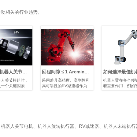
传动相关的行业趋势。
回程间隙 ≤ 1 Arcmin：
如何选择最佳机器人关
鸿磐 RV减速器助力微纳
节模组供应商？
采用兼具高精度、高刚性和
机器人臂在各个领域中发挥
焊接机器人提升生产效
高可靠性的RV减速器作为底
着重要作用，例如智能制
率
层支撑，可提升焊接机械的
造、医疗设备和航空航天。
市场竞争力。选用配备 鸿磐
作为机器人臂的核心部件，
RV减速器的机器人手臂，有
关节模组具有结构紧凑、模
助于提升焊接质量并延长机
块化设计、轻量化、高精度
械设备的使用寿命。
以及安全可靠等特点。这些
关节模组驱动机器人臂的旋
转运动，直接影响系统的运
、机器人关节电机、机器人旋转执行器、RV减速器、机器人末端执行
动控制质量和精度。优化关
准
节模组的设计和性能，可以