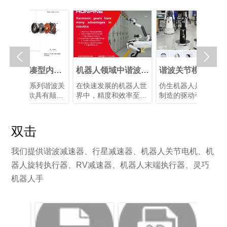


 超紧凑型内置
机器人领域中谐波减
谐波关节模组如何赋
感器谐波关节
速器的优势
能仿生人形机器人发
CHL 系列谐波关
在快速发展的机器人世
仿生机器人是高端装备
展
是一款具有颠覆
界中，精度和效率至关
制造的驱动引擎，推动
的产品，在轻量
重要。凭借其紧凑的结
人类从制造智能迈向理
、集成度和连接
构、高减速比、高定位
解智能。它们需要高精
等多个方面实现
精度和高扭矩容量，谐
度关节模组、智能传感
双击
性提升。本文将
波减速器已成为机器人
装置以及高性能控制芯
析其革命性升
手臂和人形机器人等应
片和算法协同工作。典
我们提供谐波减速器、行星减速器、机器人关节电机、机
用中首选的运动控制解
型的仿生人形机器人具
决方案，在这些应用
有10–40个自由度。模
器人旋转执行器、RV减速器、机器人末端执行器、灵巧
中，空间和重量是关键
块化谐波关节模组可简
机器人手
因素。
化系统集成、提高可靠
性并增强可维护性。