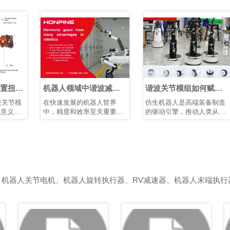
矩
机器人领域中谐波减速
谐波关节模组如何赋能
器的优势
仿生人形机器人发展
在快速发展的机器人世界
仿生机器人是高端装备制造
中，精度和效率至关重要。
的驱动引擎，推动人类从制
凭借其紧凑的结构、高减速
造智能迈向理解智能。它们
比、高定位精度和高扭矩容
需要高精度关节模组、智能
量，谐波减速器已成为机器
传感装置以及高性能控制芯
人手臂和人形机器人等应用
片和算法协同工作。典型的
中首选的运动控制解决方
仿生人形机器人具有10–40
案，在这些应用中，空间和
个自由度。模块化谐波关节
重量是关键因素。
模组可简化系统集成、提高
、机器人关节电机、机器人旋转执行器、RV减速器、机器人末端执行
可靠性并增强可维护性。