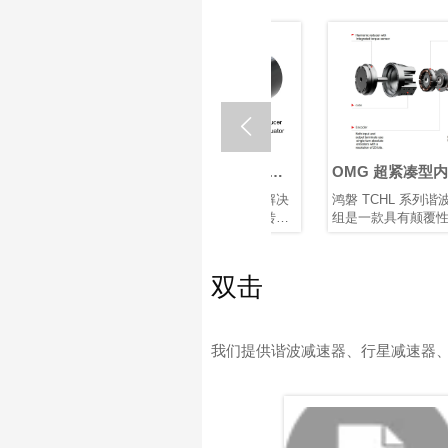

器人关
什么是机器人关节执行
OMG 超紧凑型内置扭
器？如何选择最佳机器
传感器谐波关节模组
关节电机
在核心机器人关节传动解决
鸿磐 TCHL 系列谐波关节模
人旋转关节执行器？
速度、结
方案中，行星和谐波旋转执
组是一款具有颠覆性意义的
散热等因
行器各有优势。根据应用需
产品，在轻量化设计、集成
求选择合适的类型，对于实
度和连接便捷性等多个方面
现性能和成本之间的最佳平
实现了突破性提升。本文将
双击
衡至关重要。
为您解析其革命性升级。
我们提供谐波减速器、行星减速器