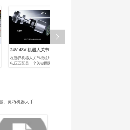

24V 48V 机器人关节模
回程间隙 ≤ 1 Arcmin：
如何选
组：为机器人与自动化
鸿磐 RV减速器助力微纳
节模组
在选择机器人关节模组时，
采用兼具高精度、高刚性和
机器人臂
选择合适的电压
焊接机器人提升生产效
电压匹配是一个关键因素，
高可靠性的RV减速器作为底
着重要作
率
它直接影响设备的性能、安
层支撑，可提升焊接机械的
造、医疗
全性、兼容性和运行稳定
市场竞争力。选用配备 鸿磐
作为机器
性。机器人、伺服电机和控
RV减速器的机器人手臂，有
关节模组
制器等电气部件都被设计为
助于提升焊接质量并延长机
块化设计
在特定电压范围内运行。电
械设备的使用寿命。
以及安全
压不足会导致动力不足、响
关节模组
应缓慢，甚至无法启动；电
转运动，
器、灵巧机器人手
压过高则可能烧毁电路或缩
动控制质
短其使用寿命。鸿磐 的标准
节模组的
关节模组包括两种电压：
进一步提
24V 和 48V。它们各自发挥
控制精度
独特作用，以确保机器人和
率，以满