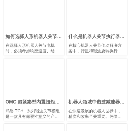
如何选择人形机器人关节电
什么是机器人关节执行器？
机？
如何选择最佳机器人旋转关
在选择人形机器人关节电机
在核心机器人关节传动解决方
节执行器？
时，必须考虑响应速度、结构
案中，行星和谐波旋转执行器
设计、性价比和散热等因素。
各有优势。根据应用需求选择
合适的类型，对于实现性能和
成本之间的最佳平衡至关重
要。
OMG 超紧凑型内置扭矩传
机器人领域中谐波减速器的
感器谐波关节模组
优势
鸿磐 TCHL 系列谐波关节模组
在快速发展的机器人世界中，
是一款具有颠覆性意义的产
精度和效率至关重要。凭借其
品，在轻量化设计、集成度和
紧凑的结构、高减速比、高定
连接便捷性等多个方面实现了
位精度和高扭矩容量，谐波减