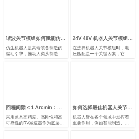
突破性提升。本文将为您解析
速器已成为机器人手臂和人形
其革命性升级。
机器人等应用中首选的运动控
制解决方案，在这些应用中，
空间和重量是关键因素。
谐波关节模组如何赋能仿生
24V 48V 机器人关节模组：
人形机器人发展
为机器人与自动化选择合适
仿生机器人是高端装备制造的
在选择机器人关节模组时，电
的电压
驱动引擎，推动人类从制造智
压匹配是一个关键因素，它直
能迈向理解智能。它们需要高
接影响设备的性能、安全性、
精度关节模组、智能传感装置
兼容性和运行稳定性。机器
以及高性能控制芯片和算法协
人、伺服电机和控制器等电气
同工作。典型的仿生人形机器
部件都被设计为在特定电压范
人具有10–40个自由度。模块化
围内运行。电压不足会导致动
谐波关节模组可简化系统集
力不足、响应缓慢，甚至无法
成、提高可靠性并增强可维护
启动；电压过高则可能烧毁电
性。
路或缩短其使用寿命。鸿磐 的
标准关节模组包括两种电压：
回程间隙 ≤ 1 Arcmin：鸿
如何选择最佳机器人关节模
24V 和 48V。它们各自发挥独
磐 RV减速器助力微纳焊接
组供应商？
采用兼具高精度、高刚性和高
机器人臂在各个领域中发挥着
特作用，以确保机器人和自动
机器人提升生产效率
可靠性的RV减速器作为底层支
重要作用，例如智能制造、医
化设备的高效运行。
撑，可提升焊接机械的市场竞
疗设备和航空航天。作为机器
争力。选用配备 鸿磐 RV减速
人臂的核心部件，关节模组具