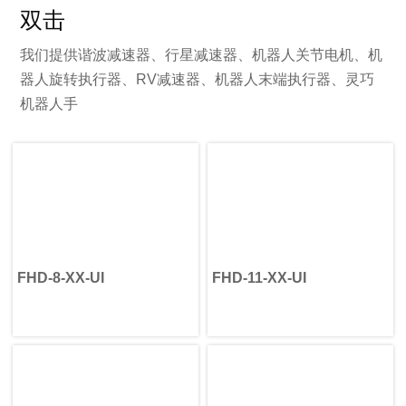
疗器械和精密自动化系统中使
承、制动器、传感器、联轴
度等特点，是下一代巡检机器
双击
用的核心机械元件之一。
器、壳体和控制电子设备。
人的理想解决方案。
谐波旋转执行器是一种完整的
HONPINE谐波减速集成执行器
旋转运动解决方案，将无框力
将这些关键部件集成到一个紧
我们提供谐波减速器、行星减速器、机器人关节电机、机
矩电机、谐波减速器、编码
凑型模块中，显著减少工程工
器人旋转执行器、RV减速器、机器人末端执行器、灵巧
器、制动器、轴承和伺服电子
作量、采购复杂性、装配时间
机器人手
元件集成于紧凑型模块中。它
和整体开发成本。集成式设计
并非单一的传动部件，而是一
还具备重量轻、定位精度高、
种专为精密运动控制和简化设
尺寸紧凑、维护简便、可靠性
备集成而设计的高度集成执行
高、噪音低以及系统效率优化
器。
等优势。通过采用标准化机器
简而言之，谐波减速器提供精
人关节执行器，制造商可以加
密传动，而谐波旋转执行器则
快机器人开发进程，同时提升
提供完整的旋转运动。
大规模生产的一致性。
FHD-8-XX-UI
FHD-11-XX-UI