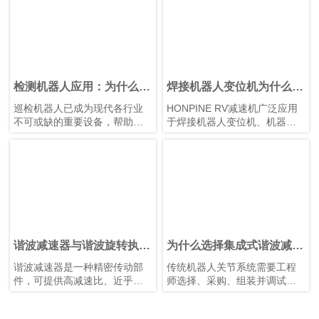
器的机器人手臂，有助于提升
有结构紧凑、模块化设计、轻
焊接质量并延长机械设备的使
量化、高精度以及安全可靠等
用寿命。
特点。这些关节模组驱动机器
人臂的旋转运动，直接影响系
统的运动控制质量和精度。优
化关节模组的设计和性能，可
以进一步提高机器人臂的运动
检测机器人应用：为什么谐
焊接机器人变位机为什么需
控制精度、稳定性和响应效
波齿轮电机是首选运动解决
要RV减速机？
巡检机器人已成为现代各行业
HONPINE RV减速机广泛应用
率，以满足不同应用场景中的
方案？
不可或缺的重要设备，帮助企
于焊接机器人变位机、机器人
严苛要求。
业实现设备巡检自动化、提升
焊接、工业机器人、重载旋转
工作人员安全性，并收集高质
平台等工业自动化设备，为焊
量的运行数据。从制造工厂和
接自动化提供高精度定位、高
发电站，到油气设施、仓库、
刚性、高承载能力和稳定传动
铁路和智慧城市，自主巡检机
性能。作为可靠的RV减速器解
器人正在改变维护和资产管理
决方案，HONPINE助力提升变
方式。
位机运行效率和智能制造水
巡检机器人的每一个动作——
平。
从旋转热成像相机，到调整
谐波减速器与谐波旋转执行
为什么选择集成式谐波减速
LiDAR 扫描仪位置或操作巡检
器有什么区别？
执行器？优势、特点与应用
谐波减速器是一种精密传动部
传统机器人关节系统需要工程
机械臂——都取决于其运动系
件，可提供高减速比、近乎零
师选择、采购、组装并调试数
统的精度。HONPINE 谐波齿轮
背隙和出色的扭转刚度。它是
十个甚至数百个独立部件，包
电机具有近乎零背隙、体积紧
工业机器人、半导体设备、医
括电机、减速机、编码器、轴
凑、高转矩密度和卓越定位精