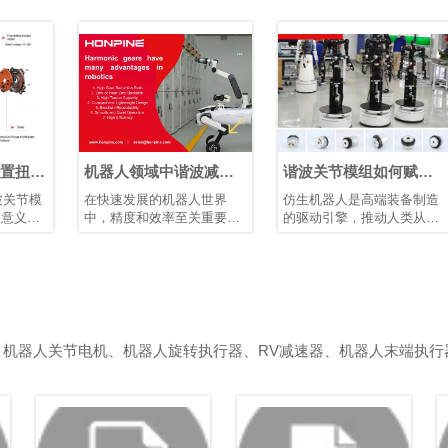
矩
机器人领域中谐波减速
谐波关节模组如何赋能
器的优势
仿生人形机器人发展
在快速发展的机器人世界
仿生机器人是高端装备制造
中，精度和效率至关重要。
的驱动引擎，推动人类从制
凭借其紧凑的结构、高减速
造智能迈向理解智能。它们
比、高定位精度和高扭矩容
需要高精度关节模组、智能
量，谐波减速器已成为机器
传感装置以及高性能控制芯
人手臂和人形机器人等应用
片和算法协同工作。典型的
中首选的运动控制解决方
仿生人形机器人具有10–40
案，在这些应用中，空间和
个自由度。模块化谐波关节
重量是关键因素。
模组可简化系统集成、提高
、机器人关节电机、机器人旋转执行器、RV减速器、机器人末端执行
可靠性并增强可维护性。