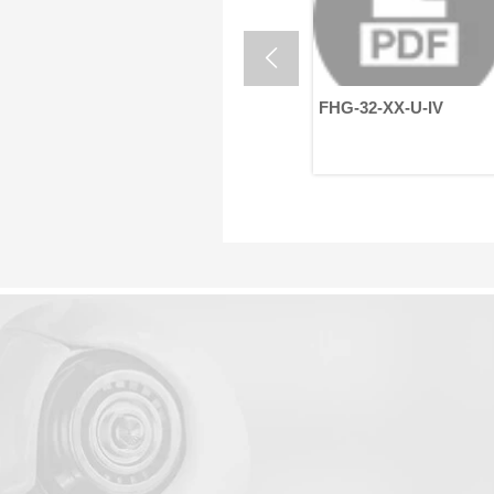

FHG-40-XX-U-IV
FHG-32-XX-U-IV