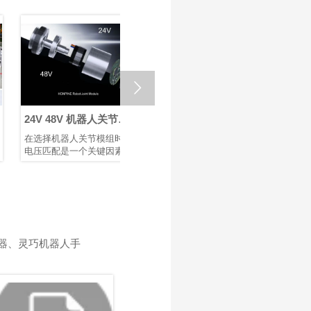

24V 48V 机器人关节模
回程间隙 ≤ 1 Arcmin：
如何选
组：为机器人与自动化
鸿磐 RV减速器助力微纳
节模组
在选择机器人关节模组时，
采用兼具高精度、高刚性和
机器人臂
选择合适的电压
焊接机器人提升生产效
电压匹配是一个关键因素，
高可靠性的RV减速器作为底
着重要作
率
它直接影响设备的性能、安
层支撑，可提升焊接机械的
造、医疗
全性、兼容性和运行稳定
市场竞争力。选用配备 鸿磐
作为机器
性。机器人、伺服电机和控
RV减速器的机器人手臂，有
关节模组
制器等电气部件都被设计为
助于提升焊接质量并延长机
块化设计
在特定电压范围内运行。电
械设备的使用寿命。
以及安全
压不足会导致动力不足、响
关节模组
应缓慢，甚至无法启动；电
转运动，
器、灵巧机器人手
压过高则可能烧毁电路或缩
动控制质
短其使用寿命。鸿磐 的标准
节模组的
关节模组包括两种电压：
进一步提
24V 和 48V。它们各自发挥
控制精度
独特作用，以确保机器人和
率，以满