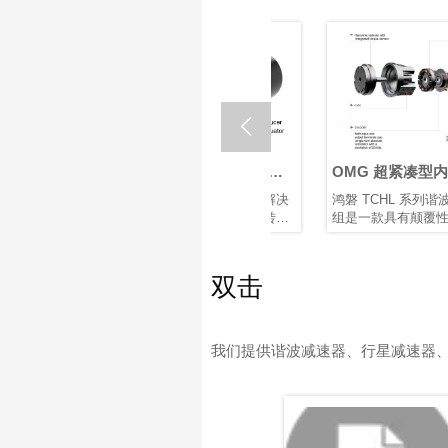

器人关
什么是机器人关节执行
OMG 超紧凑型内置扭
器？如何选择最佳机器
传感器谐波关节模组
关节电机
在核心机器人关节传动解决
鸿磐 TCHL 系列谐波关节模
人旋转关节执行器？
速度、结
方案中，行星和谐波旋转执
组是一款具有颠覆性意义的
散热等因
行器各有优势。根据应用需
产品，在轻量化设计、集成
求选择合适的类型，对于实
度和连接便捷性等多个方面
现性能和成本之间的最佳平
实现了突破性提升。本文将
双击
衡至关重要。
为您解析其革命性升级。
我们提供谐波减速器、行星减速器