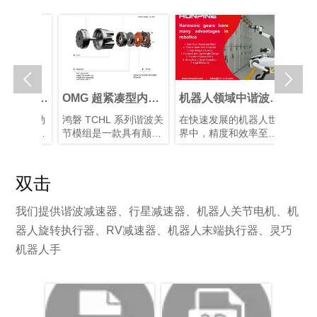


人关节执
OMG 超紧凑型内置
机器人领域中谐波减
谐波
选择最佳
扭矩传感器谐波关节
速器的优势
能仿
关节传动
鸿磐 TCHL 系列谐波关
在快速发展的机器人世
仿生机
关节执行
模组
展
行星和谐
节模组是一款具有颠覆
界中，精度和效率至关
制造的
各有优
性意义的产品，在轻量
重要。凭借其紧凑的结
人类从
需求选择
化设计、集成度和连接
构、高减速比、高定位
解智能
对于实现
便捷性等多个方面实现
精度和高扭矩容量，谐
度关节
双击
间的最佳
了突破性提升。本文将
波减速器已成为机器人
装置以
。
为您解析其革命性升
手臂和人形机器人等应
片和算
我们提供谐波减速器、行星减速器、机器人关节电机、机
级。
用中首选的运动控制解
型的仿
决方案，在这些应用
有10–
器人旋转执行器、RV减速器、机器人末端执行器、灵巧
中，空间和重量是关键
块化谐
机器人手
因素。
化系统
性并增