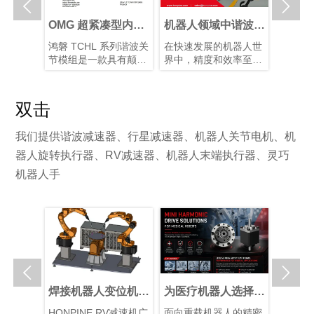


人关节执
OMG 超紧凑型内置
机器人领域中谐波减
谐波关
选择最佳
扭矩传感器谐波关节
速器的优势
能仿生
关节传动
鸿磐 TCHL 系列谐波关
在快速发展的机器人世
仿生机
关节执行
模组
展
行星和谐
节模组是一款具有颠覆
界中，精度和效率至关
制造的
各有优
性意义的产品，在轻量
重要。凭借其紧凑的结
人类从
需求选择
化设计、集成度和连接
构、高减速比、高定位
解智能
对于实现
便捷性等多个方面实现
精度和高扭矩容量，谐
度关节
双击
间的最佳
了突破性提升。本文将
波减速器已成为机器人
装置以
。
为您解析其革命性升
手臂和人形机器人等应
片和算
我们提供谐波减速器、行星减速器、机器人关节电机、机
级。
用中首选的运动控制解
型的仿
决方案，在这些应用
有10–
器人旋转执行器、RV减速器、机器人末端执行器、灵巧
中，空间和重量是关键
块化谐
机器人手
因素。
化系统
性并增


应用：为
焊接机器人变位机为
为医疗机器人选择微
人形机
轮电机是
什么需要RV减速
型谐波减速机时最重
站和制
成为现代
HONPINE RV减速机广
面向重载机器人的精密
随着人