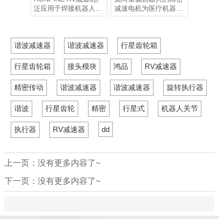
决方案？
机？
要的考虑因素是什
么机器
缺的重要
泛应用于焊接机器人变
减速电机为医疗机器人
室演示
么？
靠性正
业实现设
位机、机器人焊接、工
选择更智能的微型谐波
境，行
、提升工
业机器人、重载旋转平
减速机提供指导，助力
的基础
运动能
，并收集
台等工业自动化设备，
提升精度、可靠性和紧
可靠性
谐波减速器
谐波减速器
行星齿轮箱
数据。从
为焊接自动化提供高精
凑集成能力，并提供专
变电站
电站，到
度定位、高刚性、高承
业见解。
形机器
库、铁路
载能力和稳定传动性
展表明
行星齿轮箱
接头模块
鸿品
RV减速器
自主巡检
能。作为可靠的RV减
调连续
变维护和
速器解决方案，
能和系
精密传动
谐波减速器
谐波减速器
旋转执行器
。
HONPINE助力提升变
是孤立
每一个动
位机运行效率和智能制
器人 O
谐波
行星齿轮
精密
行星式
机器人关节
热成像相
造水平。
备制造
AR 扫
关节电
作巡检机
规模工
执行器
RV减速器
dd
决于其运
技术之
。
波齿轮电
上一页：没有更多内容了~
背隙、体
矩密度和
下一页：没有更多内容了~
等特点，
机器人的
。