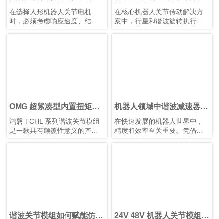
机？
如何选择最佳机器人旋转关
在选择人形机器人关节电机
在核心机器人关节传动解决方
节执行器？
时，必须考虑响应速度、结构
案中，行星和谐波旋转执行器
设计、性价比和散热等因素。
各有优势。根据应用需求选择
合适的类型，对于实现性能和
成本之间的最佳平衡至关重
要。
OMG 超紧凑型内置扭矩传
机器人领域中谐波减速器的
感器谐波关节模组
优势
鸿磐 TCHL 系列谐波关节模组
在快速发展的机器人世界中，
是一款具有颠覆性意义的产
精度和效率至关重要。凭借其
品，在轻量化设计、集成度和
紧凑的结构、高减速比、高定
连接便捷性等多个方面实现了
位精度和高扭矩容量，谐波减
突破性提升。本文将为您解析
速器已成为机器人手臂和人形
其革命性升级。
机器人等应用中首选的运动控
制解决方案，在这些应用中，
空间和重量是关键因素。
谐波关节模组如何赋能仿生
24V 48V 机器人关节模组：