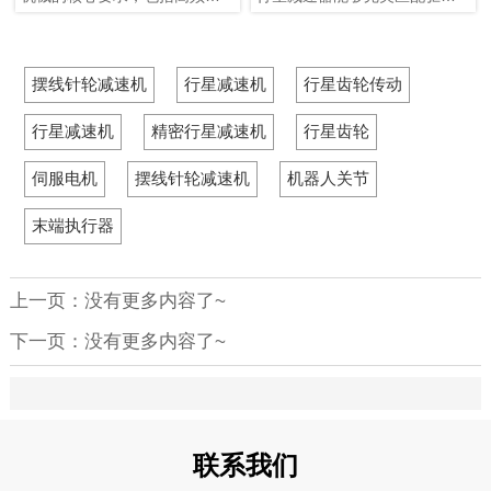
率、运行稳定性和维护成本方
行、负载条件多变以及安装空
轮的核心运行要求，包括有限
面也具有显著优势，因此非常
间紧凑。与传统齿轮减速器和
的安装空间、高启动扭矩需
适合物流、仓储和生产线末端
蜗轮蜗杆减速器相比，行星减
求、稳定的调速与定位，以及
的自动化一体化捆扎与缠绕需
速器在整个包装过程中——如
频繁启停和正反转运行。与蜗
摆线针轮减速机
行星减速机
行星齿轮传动
求。
捆扎、压缩和送带——在四个
轮蜗杆减速器或斜齿轮减速器
关键方面展现出明显优势：应
等传统减速器相比，行星减速
行星减速机
精密行星减速机
行星齿轮
用适应性强、耐久性高、运行
器在驱动轮应用中具备多项专
成本低，以及兼容自动化升
属优势，包括适应性强、传动
伺服电机
摆线针轮减速机
机器人关节
级。所有这些优势都直接针对
效率高、运行稳定以及安装灵
工业包装机械在实际运行中的
活。此外，不同应用场景中的
痛点。
驱动轮还可匹配相应规格的行
末端执行器
星减速器。
上一页：没有更多内容了~
下一页：没有更多内容了~
联系我们