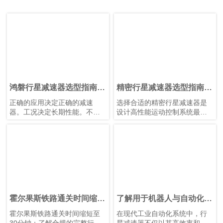
并非单一的传动部件，而是一
还具备重量轻、定位精度高、
种专为精密运动控制和简化设
尺寸紧凑、维护简便、可靠性
备集成而设计的高度集成执行
高、噪音低以及系统效率优化
器。
等优势。通过采用标准化机器
简而言之，谐波减速器提供精
人关节执行器，制造商可以加
密传动，而谐波旋转执行器则
快机器人开发进程，同时提升
提供完整的旋转运动。
大规模生产的一致性。
鸿磐行星减速器选型指南：
精密行星减速器选型指南：
如何为机器人、CNC机床
齿轮比、扭矩与惯量匹配的
正确的应用决定正确的减速
选择合适的精密行星减速器是
和AGV选择合适的减速器
实用方法
器。工况决定长期性能。不要
设计高性能运动控制系统最重
只选择知名品牌，而应根据设
要的步骤之一。由于需要考虑
备的实际需求选择行星减速
众多技术参数，选型过程看起
器：机器人需要低背隙和高刚
来可能很复杂。不过在实际应
性，机床需要高精度和低温
用中，决定最优方案的核心因
升，AGV需要轻量化和高效率
素只有三个：传动比、输出扭
设计。选错减速器就像给设备
矩和惯量匹配。
穿错鞋——它仍然可以移动，
但永远无法发挥最佳性能。
霍尔果斯铁路通关时间缩短
了解用于机器人与自动化的
至30分钟 有利于行星减速
行星减速器反向驱动
霍尔果斯铁路通关时间缩短至
在现代工业自动化系统中，行
器运输