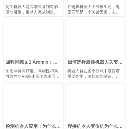
人形机器人发展
为机器人与自动化选择合适
仿生机器人是高端装备制造的
在选择机器人关节模组时，电
的电压
驱动引擎，推动人类从制造智
压匹配是一个关键因素，它直
能迈向理解智能。它们需要高
接影响设备的性能、安全性、
精度关节模组、智能传感装置
兼容性和运行稳定性。机器
以及高性能控制芯片和算法协
人、伺服电机和控制器等电气
同工作。典型的仿生人形机器
部件都被设计为在特定电压范
人具有10–40个自由度。模块化
围内运行。电压不足会导致动
谐波关节模组可简化系统集
力不足、响应缓慢，甚至无法
成、提高可靠性并增强可维护
启动；电压过高则可能烧毁电
性。
路或缩短其使用寿命。鸿磐 的
标准关节模组包括两种电压：
回程间隙 ≤ 1 Arcmin：鸿
如何选择最佳机器人关节模
24V 和 48V。它们各自发挥独
磐 RV减速器助力微纳焊接
组供应商？
采用兼具高精度、高刚性和高
机器人臂在各个领域中发挥着
特作用，以确保机器人和自动
机器人提升生产效率
可靠性的RV减速器作为底层支
重要作用，例如智能制造、医
化设备的高效运行。
撑，可提升焊接机械的市场竞
疗设备和航空航天。作为机器
争力。选用配备 鸿磐 RV减速
人臂的核心部件，关节模组具
器的机器人手臂，有助于提升
有结构紧凑、模块化设计、轻
焊接质量并延长机械设备的使
量化、高精度以及安全可靠等
用寿命。
特点。这些关节模组驱动机器
人臂的旋转运动，直接影响系
统的运动控制质量和精度。优
化关节模组的设计和性能，可
以进一步提高机器人臂的运动
检测机器人应用：为什么谐
焊接机器人变位机为什么需