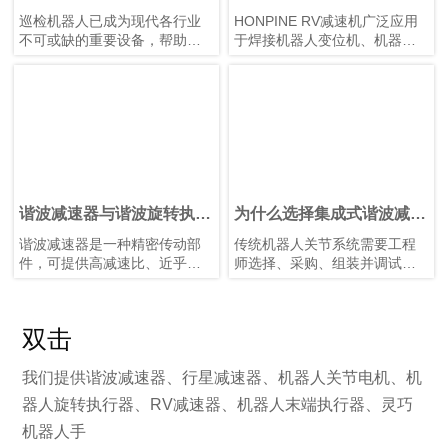
控制精度、稳定性和响应效
波齿轮电机是首选运动解决
要RV减速机？
巡检机器人已成为现代各行业
HONPINE RV减速机广泛应用
率，以满足不同应用场景中的
方案？
不可或缺的重要设备，帮助企
于焊接机器人变位机、机器人
严苛要求。
业实现设备巡检自动化、提升
焊接、工业机器人、重载旋转
工作人员安全性，并收集高质
平台等工业自动化设备，为焊
量的运行数据。从制造工厂和
接自动化提供高精度定位、高
发电站，到油气设施、仓库、
刚性、高承载能力和稳定传动
铁路和智慧城市，自主巡检机
性能。作为可靠的RV减速器解
器人正在改变维护和资产管理
决方案，HONPINE助力提升变
方式。
位机运行效率和智能制造水
巡检机器人的每一个动作——
平。
从旋转热成像相机，到调整
谐波减速器与谐波旋转执行
为什么选择集成式谐波减速
LiDAR 扫描仪位置或操作巡检
器有什么区别？
执行器？优势、特点与应用
谐波减速器是一种精密传动部
传统机器人关节系统需要工程
机械臂——都取决于其运动系
件，可提供高减速比、近乎零
师选择、采购、组装并调试数
统的精度。HONPINE 谐波齿轮
背隙和出色的扭转刚度。它是
十个甚至数百个独立部件，包
电机具有近乎零背隙、体积紧
工业机器人、半导体设备、医
括电机、减速机、编码器、轴
凑、高转矩密度和卓越定位精
疗器械和精密自动化系统中使
承、制动器、传感器、联轴
度等特点，是下一代巡检机器
双击
用的核心机械元件之一。
器、壳体和控制电子设备。
人的理想解决方案。
谐波旋转执行器是一种完整的
HONPINE谐波减速集成执行器
旋转运动解决方案，将无框力
将这些关键部件集成到一个紧
我们提供谐波减速器、行星减速器、机器人关节电机、机
矩电机、谐波减速器、编码
凑型模块中，显著减少工程工
器人旋转执行器、RV减速器、机器人末端执行器、灵巧
器、制动器、轴承和伺服电子
作量、采购复杂性、装配时间
机器人手
元件集成于紧凑型模块中。它
和整体开发成本。集成式设计