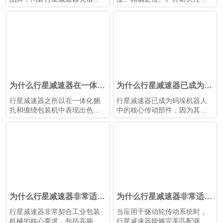
其结构优势由鸿磐替代
卓越的结构设计优势和强大的
低回程间隙、免维护运行和高
制造协同能力，正稳步获得市
传动效率，完美契合光伏行业
场认可。
的核心需求：全天候户外运
鸿磐行星减速器可直接替代
行、高精度太阳跟踪、重载平
Neugart、Apex、
稳驱动、低维护成本和能源效
WITTENSTEIN alpha和Stober
率。与摆线针轮减速器和传统
等国际知名品牌。我们的目标
齿轮减速器相比，行星减速器
是以显著更具竞争力的成本，
在适应性、可靠性和成本效益
提供同等的性能和可靠性，使
方面具有显著优势。
为什么行星减速器在一体化
为什么行星减速器已成为码
客户以更高的性价比获得同等
捆扎和缠绕包装机中表现出
垛机器人中的核心传动部件
行星减速器之所以在一体化捆
行星减速器已成为码垛机器人
的应用效果。
色？
扎和缠绕包装机中表现出色，
中的核心传动部件，因为其技
本文将介绍鸿磐行星减速器的
主要得益于其技术特性：结构
术特性与机器人的关键运行要
关键结构优势。
紧凑、扭矩大、回程间隙小、
求高度匹配，包括重载搬运、
抗冲击，并且免维护。这些特
高频启停循环、精确定位、24
性使其能够精准匹配设备复杂
小时连续运行以及有限的关节
的多工位运行需求，包括捆带
安装空间。与摆线针轮减速器
张紧、膜架缠绕以及托盘旋转/
和传统直齿轮减速器等传统减
升降。与摆线针轮减速器或标
速装置相比，行星减速器在应
准齿轮减速器相比，行星减速
用适应性、运行性能和成本效
器能够有效应对空间受限、交
益方面具有多项不可替代的优
为什么行星减速器非常适合
为什么行星减速器非常适用
变载荷、精确定位和连续运行
势。
工业包装机械？
于AGV驱动轮？
行星减速器非常契合工业包装
当应用于驱动轮传动系统时，
等核心挑战。它们在传动效
机械的核心要求，包括高频运
行星减速器能够完美匹配驱动