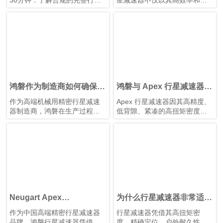
30分钟：了解合规的完整行星
星减速器不仅以其高效率和高
减速器如何实现更快的中欧交
精度而闻名，还因其能够以反
付、更低的物流压力和更强的
向驱动模式运行而备受青睐。
出口竞争力。
这使其广泛应用于机器人关
节、伺服控制系统和自动化设
备中。本文将深入分析行星减
速器的反向驱动原理、扭矩传
递逻辑及运行注意事项，为工
程师提供有价值的参考。
鸿磐作为制造商如何确保高
鸿磐与 Apex 行星减速器对
精度行星减速器的质量？
比
作为高端机械用精密行星减速
Apex 行星减速器因其高精度、
器制造商，鸿磐在生产过程中
低背隙、紧凑的高扭矩密度以
采用高精度加工技术。同时，
及高传动效率而广受认可，长
我们实施严格的质量检验程
期以来一直被视为精密传动行
序，以确保每一台行星减速器
业的标杆。
的质量。本文介绍鸿磐高精度
行星减速器必须经过的质量检
验流程。
Neugart Apex
为什么行星减速器非常适用
WITTENSTEIN Alpha
于光伏支架系统？
作为中国高端精密行星减速器
行星减速器凭借其高扭矩密
Stober 行星减速器可基于
品牌，鸿磐行星减速器凭借其
度、精确定位、户外耐久性、