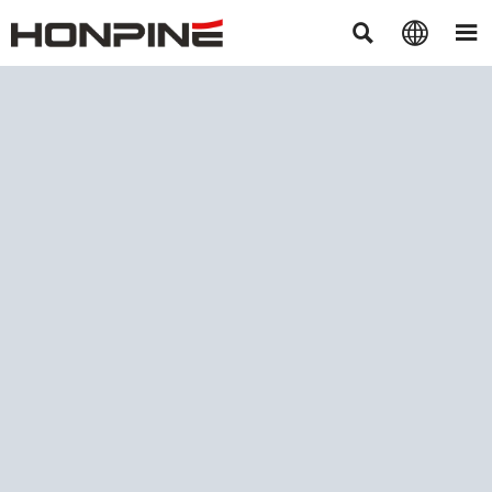


