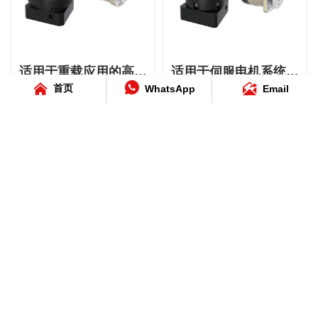
设备及其他OEM应用，可
稳、精准的运动。作为适
200:1，额定输出扭矩范围
寸，减速比范围为 3:1 至
为要求严苛的运动控制系
用于伺服电机和机器人的
为 40 Nm 至 2000 Nm，适
200:1，额定输出扭矩范围
统提供灵活、可靠的动力
精密行星减速器，该系列
用于轻载和重载伺服电机
为 40 Nm 至 650 Nm，适
传输。
可为精密工业自动化应用
应用。
用于各种伺服电机系统。
适用于重载应用的高扭
适用于伺服电机系统的
提供可靠、高性能的动力
其紧凑的 90° 直角设计最
MYBR 系列采用紧凑型



矩精密行星减速器
高性价比行星减速器
首页
WhatsApp
Email
传输。
大限度地提升了安装灵活
90° 直角设计，在空间受限
HONPINE MYB-E系列精
HONPINE MYB系列行星
性，同时具备高传动效
的设备中最大限度提升安
密行星减速器专为需要高
减速器是一款适用于通用
率、出色的负载能力和可
装灵活性，同时实现高传
扭矩、出色负载能力和可
工业自动化的高性价比解
靠的长期运行性能。
动效率和可靠的动力传
靠性能的中大型工业机械
决方案，兼具可靠性能、
MYBR-E 系列单级型号的
输。单级型号的标准回程
而设计。该系列提供70
具有竞争力的价格和快速
背隙≤6 arcmin，二级型号
间隙 ≤6 arcmin，双级型号
mm至235 mm的六种机架
交付能力。该系列提供42
的背隙≤9 arcmin，可确保
的标准回程间隙 ≤9
尺寸，减速比范围为3:1至
mm至220 mm的七种机架
运动平稳并实现精准定
arcmin，可确保运动平稳
100:1，额定输出扭矩为40
尺寸，额定输出扭矩最高
位。该产品非常适用于包
和定位稳定。MYBR 系列
Nm至2000 Nm。其坚固设
可达2000 Nm，并提供多
装机械、输送系统、木工
非常适用于包装机械、输
计具备高扭转刚度、抗冲
种减速比，可兼容各种伺
设备、物料搬运和工业自
送系统、装配设备、物料
击性和高效动力传输性
服电机系统和动力传输应
高传动效率精密行星减
低背隙高刚性精密行星
动化，可提供可靠、高性
搬运设备及其他工业自动