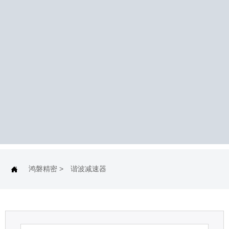
鸿磐精密
>
谐波减速器
