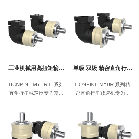
围减速比、高扭矩承载能
位精度、 高扭矩传输和长
力和可靠的传动性能，适
期可靠性有严苛要求的运
用于工业运动控制应用。
动控制应用。该系列提供
该系列提供47 mm至255
47 mm至255 mm的七种机
mm的七种机架尺寸，减速
架尺寸，减速比范围为4:1
比范围为4:1至200:1，额
至100:1，额定输出扭矩范
定输出扭矩范围为14 Nm
围为14 Nm至2000 Nm，
至2000 Nm，适用于各种
非常适用于工业机器人、
工业机械用高扭矩输出
单级 双级 精密直角行星
伺服电机系统。
CNC机床、自动化生产
直角行星减速器
减速器
MYDR系列单级型号的背
线、激光加工设备及其他
HONPINE MYBR-E 系列
HONPINE MYBR 系列精
隙≤2 arcmin，双级型号的
精密机械。
直角行星减速器专为需要
密直角行星减速机专为工
背隙≤4 arcmin，可实现出
MYD系列单级型号的超低
高扭矩、灵活减速和紧凑
业自动化应用而设计，适
色的定位精度、高传动效
背隙≤1 arcmin，两级型号
安装的中大型工业机械而
用于需要紧凑安装、灵活
率和长期耐用性。该产品
的超低背隙≤3 arcmin，可
设计。该产品提供 70 mm
传动和高性价比性能的场
非常适合工业自动化、包
实现出色的重复定位精
至 155 mm 的六种机架尺
合。该系列提供从 60 mm
装机械、装配系统、输送
度、高扭转刚度以及平
寸，减速比范围为 3:1 至
到 180 mm 的五种机架尺