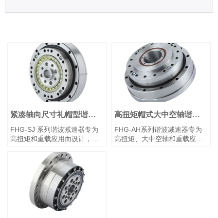
紧凑轴向尺寸礼帽型谐波
高扭矩帽式大中空轴谐波
减速器
减速器
FHG-SJ 系列谐波减速器专为
FHG-AH系列谐波减速器专为
高扭矩和重载应用而设计，相
高扭矩、大中空轴和重载应用
比传统减速器具有紧凑的轴向
而设计。该系列采用帽式柔轮
尺寸。它采用礼帽型柔轮和一
和带有超大中空轴结构的波发
体式凸轮波发生器，其中凸轮
生器凸轮，可轻松通过其中空
轴孔可定制以匹配特定电机型
通道布设电缆、丝杠和光学通
号。输入轴通过键槽连接直接
路，有效解决大部件穿过时的
与波发生器的内孔相连。该系
难题。可为此类需求提供优化
列通常采用固定柔轮端和输出
解决方案。该系列通常采用同
刚轮端配置。
步带轮连接或大中空轴齿轮结