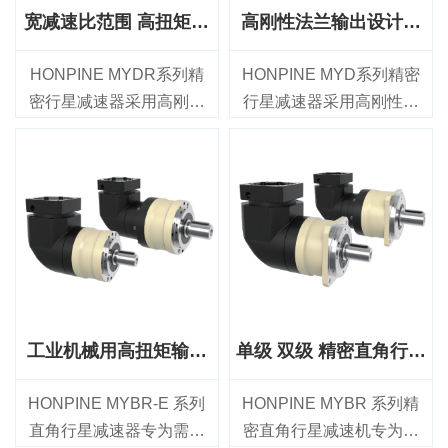
宽减速比范围 高扭矩容
高刚性法兰输出设计精
量 高精度行星减速器
密行星减速器
HONPINE MYDR系列精
HONPINE MYD系列精密
密行星减速器采用高刚性
行星减速器采用高刚性法
法兰输出设计，兼具宽范
兰输出设计，适用于对定
围减速比、高扭矩承载能
位精度、 高扭矩传输和长
力和可靠的传动性能，适
期可靠性有严苛要求的运
用于工业运动控制应用。
动控制应用。该系列提供
该系列提供47 mm至255
47 mm至255 mm的七种机
mm的七种机架尺寸，减速
架尺寸，减速比范围为4:1
比范围为4:1至200:1，额
至100:1，额定输出扭矩范
定输出扭矩范围为14 Nm
围为14 Nm至2000 Nm，
至2000 Nm，适用于各种
非常适用于工业机器人、
工业机械用高扭矩输出
单级 双级 精密直角行星
伺服电机系统。
CNC机床、自动化生产
直角行星减速器
减速器
MYDR系列单级型号的背
线、激光加工设备及其他
HONPINE MYBR-E 系列
HONPINE MYBR 系列精
隙≤2 arcmin，双级型号的
精密机械。
直角行星减速器专为需要
密直角行星减速机专为工