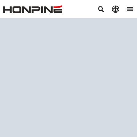


