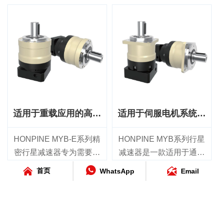
背隙≤4 arcmin，可实现出
MYD系列单级型号的超低
高扭矩、灵活减速和紧凑
业自动化应用而设计，适
色的定位精度、高传动效
背隙≤1 arcmin，两级型号
安装的中大型工业机械而
用于需要紧凑安装、灵活
率和长期耐用性。该产品
的超低背隙≤3 arcmin，可
设计。该产品提供 70 mm
传动和高性价比性能的场
非常适合工业自动化、包
实现出色的重复定位精
至 155 mm 的六种机架尺
合。该系列提供从 60 mm
装机械、装配系统、输送
度、高扭转刚度以及平
寸，减速比范围为 3:1 至
到 180 mm 的五种机架尺
设备及其他OEM应用，可
稳、精准的运动。作为适
200:1，额定输出扭矩范围
寸，减速比范围为 3:1 至
为要求严苛的运动控制系
用于伺服电机和机器人的
为 40 Nm 至 2000 Nm，适
200:1，额定输出扭矩范围
统提供灵活、可靠的动力
精密行星减速器，该系列
用于轻载和重载伺服电机
为 40 Nm 至 650 Nm，适
传输。
可为精密工业自动化应用
应用。
用于各种伺服电机系统。
适用于重载应用的高扭
适用于伺服电机系统的
提供可靠、高性能的动力
其紧凑的 90° 直角设计最
MYBR 系列采用紧凑型
矩精密行星减速器
高性价比行星减速器
传输。
大限度地提升了安装灵活
90° 直角设计，在空间受限
HONPINE MYB-E系列精
HONPINE MYB系列行星
性，同时具备高传动效
的设备中最大限度提升安
密行星减速器专为需要高
减速器是一款适用于通用
率、出色的负载能力和可
装灵活性，同时实现高传
扭矩、出色负载能力和可
工业自动化的高性价比解



首页
WhatsApp
Email
靠的长期运行性能。
动效率和可靠的动力传
靠性能的中大型工业机械
决方案，兼具可靠性能、
MYBR-E 系列单级型号的
输。单级型号的标准回程
而设计。该系列提供70
具有竞争力的价格和快速
背隙≤6 arcmin，二级型号
间隙 ≤6 arcmin，双级型号
mm至235 mm的六种机架
交付能力。该系列提供42
的背隙≤9 arcmin，可确保
的标准回程间隙 ≤9
尺寸，减速比范围为3:1至
mm至220 mm的七种机架