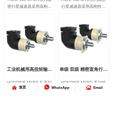
的形状与杯型柔轮底部的截面
密行星减速器采用高刚性
行星减速器采用高刚性法
相同，波发生器轴承采用双列
布置，同时圆刚轮和柔轮的齿
法兰输出设计，兼具宽范
兰输出设计，适用于对定
宽增加，以承受更高的扭矩容
围减速比、高扭矩承载能
位精度、 高扭矩传输和长
量。此外，薄饼式还集成了一
个与柔轮齿数相同的附加圆刚
力和可靠的传动性能，适
期可靠性有严苛要求的运
轮，用于连接输出轴。
用于工业运动控制应用。
动控制应用。该系列提供
该系列提供47 mm至255
47 mm至255 mm的七种机
mm的七种机架尺寸，减速
架尺寸，减速比范围为4:1
比范围为4:1至200:1，额
至100:1，额定输出扭矩范
定输出扭矩范围为14 Nm
围为14 Nm至2000 Nm，
至2000 Nm，适用于各种
非常适用于工业机器人、
工业机械用高扭矩输出
单级 双级 精密直角行星
伺服电机系统。
CNC机床、自动化生产
直角行星减速器
减速器
MYDR系列单级型号的背
线、激光加工设备及其他
HONPINE MYBR-E 系列
HONPINE MYBR 系列精



首页
WhatsApp
Email
隙≤2 arcmin，双级型号的
精密机械。
直角行星减速器专为需要
密直角行星减速机专为工
背隙≤4 arcmin，可实现出
MYD系列单级型号的超低
高扭矩、灵活减速和紧凑
业自动化应用而设计，适
色的定位精度、高传动效
背隙≤1 arcmin，两级型号
安装的中大型工业机械而
用于需要紧凑安装、灵活
率和长期耐用性。该产品
的超低背隙≤3 arcmin，可
设计。该产品提供 70 mm
传动和高性价比性能的场