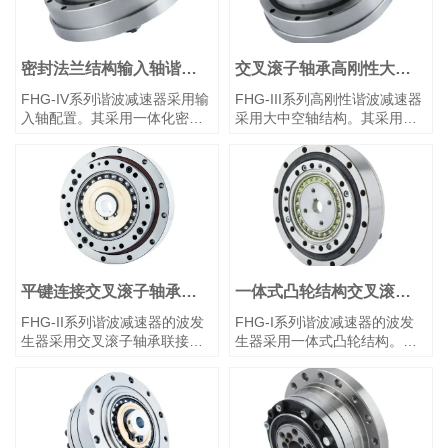
密封法兰结构输入轴谐波
交叉滚子轴承高刚性大中
减速器
空轴谐波减速器
FHG-IV系列谐波减速器采用输
FHG-III系列高刚性谐波减速器
入轴配置。其采用一体化密封
采用大中空轴结构。其采用一
法兰结构，将谐波减速器部件
体式密封法兰设计，将谐波减
集成为单一单元，内部填充专
速器部件集成为单一单元，并
用润滑脂，便于设备集成。组
预填充专用润滑脂，以简化设
件内集成了高刚**叉滚子轴承
备装配。内部集成了交叉滚子
（主轴承）。通常配置为固定
轴承（主轴承）。该系统通常
刚轮、柔轮输出，或固定柔
配置为固定刚轮、柔轮输出，
轮、刚轮输出。
或固定柔轮、刚轮输出。
平键连接交叉滚子轴承谐
一体式凸轮结构交叉滚子
波减速器
轴承谐波减速器
FHG-II系列谐波减速器的波发
FHG-I系列谐波减速器的波发
生器采用交叉滚子轴承联接结
生器采用一体式凸轮结构。凸
构，可自动微调同轴度。凸轮
轮轴孔尺寸可根据客户的电机
轴孔尺寸可根据客户的电机型
型号进行调整，输入轴直接装
号进行调整，输入轴直接装入
入波发生器内孔，并通过平键
波发生器内孔，并通过平键连
连接。内置高刚**叉滚子轴承
接。内置高刚**叉滚子轴承
（主轴承）。通常采用刚轮端