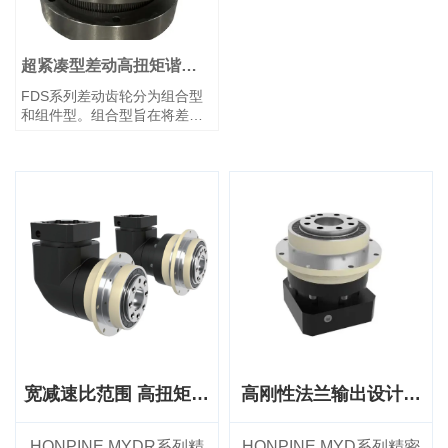
承，特别适用于对空间受限设
体制造设备等新兴领域，在生
计有要求的应用。
产线系统严格的空间限制下，
持续追求超薄化解决方案。
FSD系列在继承谐波减速器传
超紧凑型差动高扭矩谐波
动轻量化、紧凑化特点的基础
减速器
FDS系列差动齿轮分为组合型
上，保留了传统产品经验证的
和组件型。组合型旨在将差动
性能，同时通过大胆的结构创
机构集成为单一单元，便于装
新来满足市场需求。
配到设备中，其外壳允许直接
安装传动齿轮、皮带轮等。组
件型则追求扁平超薄设计，使
客户能够根据自身结构要求设
计封装外壳，并优化设备空
间。
利用哈默纳科传动独特的工作
原理，它是一种超紧凑型差动
装置，可在运行过程中进行相
位和时序微调。
FDS系列的组合型与薄饼式组
件型具有相同的四个核心部
件，不同之处在于组合型额外
宽减速比范围 高扭矩容
高刚性法兰输出设计精
包含前后密封法兰和支撑轴
量 高精度行星减速器
密行星减速器
承。FDS系列的工作原理与杯
型FSG系列相同。薄饼式柔轮
HONPINE MYDR系列精
HONPINE MYD系列精密