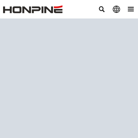


