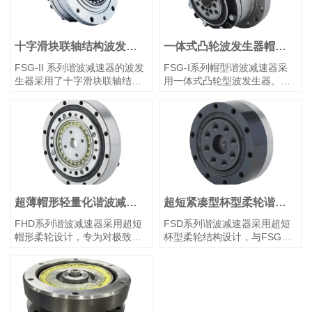
（主轴承）。通常采用刚轮端
固定、柔轮端输出，或柔轮固
固定、柔轮端输出，或柔轮固
定、刚轮端输出的连接方式。
定、刚轮端输出的连接方式。
十字滑块联轴结构波发生
一体式凸轮波发生器帽型
器谐波减速器
谐波减速器
FSG-II 系列谐波减速器的波发
FSG-I系列帽型谐波减速器采
生器采用了十字滑块联轴结
用一体式凸轮型波发生器。凸
构。凸轮轴孔尺寸可定制，以
轮轴孔尺寸可根据客户指定的
适配特定的电机型号。输入轴
电机型号进行定制。输入轴通
通过平键连接方式直接与波发
过平键连接方式直接与波发生
生器的内孔啮合。这种配置通
器内孔对接。该系统通常配置
常采用将刚轮固定在基座上，
为刚轮固定在底座上，柔轮作
且将柔轮作为输出端。
为输出端。
超薄帽形轻量化谐波减速
超短紧凑型杯型柔轮谐波
器
减速器
FHD系列谐波减速器采用超短
FSD系列谐波减速器采用超短
帽形柔轮设计，专为对极致紧
杯型柔轮结构设计，与FSG系
凑性和轻量化性能有要求的应
列相比，轴向长度缩短
用而设计。FHD组合型追求极
约 50%。专为对极致紧凑性和
致扁平化设计。与FHG系列相
减重有要求的应用而设计。
比，其轴向长度缩短约50%。
近年来，人形机器人、航空航
输出侧配备高刚**叉滚子轴
天系统，以及LCD面板和半导