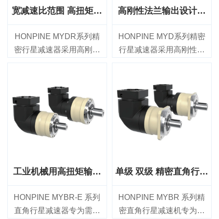
时，优化了安装效率。
宽减速比范围 高扭矩容
高刚性法兰输出设计精
量 高精度行星减速器
密行星减速器
HONPINE MYDR系列精
HONPINE MYD系列精密
密行星减速器采用高刚性
行星减速器采用高刚性法
法兰输出设计，兼具宽范
兰输出设计，适用于对定
围减速比、高扭矩承载能
位精度、 高扭矩传输和长
力和可靠的传动性能，适
期可靠性有严苛要求的运
用于工业运动控制应用。
动控制应用。该系列提供
该系列提供47 mm至255
47 mm至255 mm的七种机
mm的七种机架尺寸，减速
架尺寸，减速比范围为4:1
比范围为4:1至200:1，额
至100:1，额定输出扭矩范
定输出扭矩范围为14 Nm
围为14 Nm至2000 Nm，
至2000 Nm，适用于各种
非常适用于工业机器人、
工业机械用高扭矩输出
单级 双级 精密直角行星
伺服电机系统。
CNC机床、自动化生产
直角行星减速器
减速器
MYDR系列单级型号的背
线、激光加工设备及其他
HONPINE MYBR-E 系列
HONPINE MYBR 系列精
隙≤2 arcmin，双级型号的
精密机械。
直角行星减速器专为需要
密直角行星减速机专为工