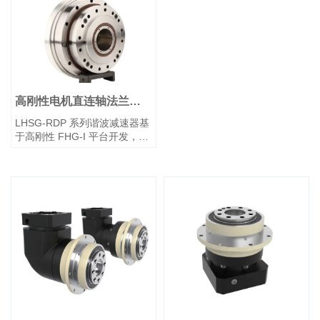
高刚性电机直连轴法兰谐
波减速器
LHSG-RDP 系列谐波减速器基
于高刚性 FHG-I 平台开发，适
用于需要电机直接集成的客
户。其集成了预加工的电机轴
连接孔和电机安装法兰，齿轮
单元在出厂时已密封并填充专
用润滑脂。该系列通常采用固
定的柔轮端和输出刚轮端，在
运行过程中与电机直接联接。
它为同时要求电机直连和更高
谐波刚性的应用提供了极大便
利——客户购买后只需对准电
机轴并拧紧紧固件即可立即投
入使用。该设计在保持高刚性
直驱场景下结构稳健性的同