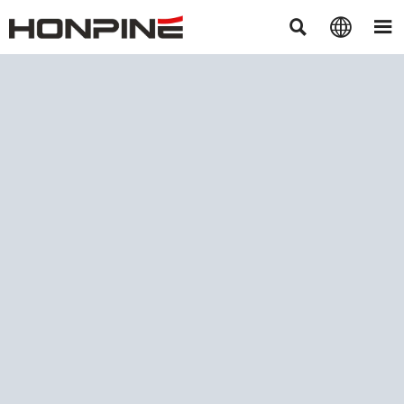


