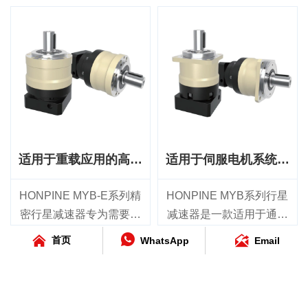
背隙≤4 arcmin，可实现出
MYD系列单级型号的超低
高扭矩、灵活减速和紧凑
业自动化应用而设计，适
色的定位精度、高传动效
背隙≤1 arcmin，两级型号
安装的中大型工业机械而
用于需要紧凑安装、灵活
率和长期耐用性。该产品
的超低背隙≤3 arcmin，可
设计。该产品提供 70 mm
传动和高性价比性能的场
非常适合工业自动化、包
实现出色的重复定位精
至 155 mm 的六种机架尺
合。该系列提供从 60 mm
装机械、装配系统、输送
度、高扭转刚度以及平
寸，减速比范围为 3:1 至
到 180 mm 的五种机架尺
设备及其他OEM应用，可
稳、精准的运动。作为适
200:1，额定输出扭矩范围
寸，减速比范围为 3:1 至
为要求严苛的运动控制系
用于伺服电机和机器人的
为 40 Nm 至 2000 Nm，适
200:1，额定输出扭矩范围
统提供灵活、可靠的动力
精密行星减速器，该系列
用于轻载和重载伺服电机
为 40 Nm 至 650 Nm，适
传输。
可为精密工业自动化应用
应用。
用于各种伺服电机系统。
适用于重载应用的高扭
适用于伺服电机系统的
提供可靠、高性能的动力
其紧凑的 90° 直角设计最
MYBR 系列采用紧凑型
矩精密行星减速器
高性价比行星减速器
传输。
大限度地提升了安装灵活
90° 直角设计，在空间受限
HONPINE MYB-E系列精
HONPINE MYB系列行星
性，同时具备高传动效
的设备中最大限度提升安
密行星减速器专为需要高
减速器是一款适用于通用
率、出色的负载能力和可
装灵活性，同时实现高传
扭矩、出色负载能力和可
工业自动化的高性价比解



首页
WhatsApp
Email
靠的长期运行性能。
动效率和可靠的动力传
靠性能的中大型工业机械
决方案，兼具可靠性能、
MYBR-E 系列单级型号的
输。单级型号的标准回程
而设计。该系列提供70
具有竞争力的价格和快速
背隙≤6 arcmin，二级型号
间隙 ≤6 arcmin，双级型号
mm至235 mm的六种机架
交付能力。该系列提供42
的背隙≤9 arcmin，可确保
的标准回程间隙 ≤9
尺寸，减速比范围为3:1至
mm至220 mm的七种机架