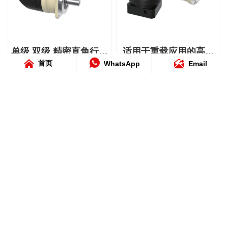
设备及其他OEM应用，可
架尺寸，减速比范围为4:1
200:1，额定输出扭矩范围
为要求严苛的运动控制系
至100:1，额定输出扭矩范
为 40 Nm 至 2000 Nm，适
统提供灵活、可靠的动力
围为14 Nm至2000 Nm，
用于轻载和重载伺服电机
传输。
非常适用于工业机器人、
应用。
单级 双级 精密直角行星
适用于重载应用的高扭
CNC机床、自动化生产
其紧凑的 90° 直角设计最



减速器
矩精密行星减速器
首页
WhatsApp
Email
线、激光加工设备及其他
大限度地提升了安装灵活
HONPINE MYBR 系列精
HONPINE MYB-E系列精
精密机械。
性，同时具备高传动效
密直角行星减速机专为工
密行星减速器专为需要高
MYD系列单级型号的超低
率、出色的负载能力和可
业自动化应用而设计，适
扭矩、出色负载能力和可
背隙≤1 arcmin，两级型号
靠的长期运行性能。
用于需要紧凑安装、灵活
靠性能的中大型工业机械
的超低背隙≤3 arcmin，可
MYBR-E 系列单级型号的
传动和高性价比性能的场
而设计。该系列提供70
实现出色的重复定位精
背隙≤6 arcmin，二级型号
合。该系列提供从 60 mm
mm至235 mm的六种机架
度、高扭转刚度以及平
的背隙≤9 arcmin，可确保
到 180 mm 的五种机架尺
尺寸，减速比范围为3:1至
稳、精准的运动。作为适
运动平稳并实现精准定
寸，减速比范围为 3:1 至
100:1，额定输出扭矩为40
用于伺服电机和机器人的
位。该产品非常适用于包
200:1，额定输出扭矩范围
Nm至2000 Nm。其坚固设
精密行星减速器，该系列
装机械、输送系统、木工
为 40 Nm 至 650 Nm，适
计具备高扭转刚度、抗冲
可为精密工业自动化应用
设备、物料搬运和工业自
用于各种伺服电机系统。
击性和高效动力传输性
适用于伺服电机系统的
高传动效率精密行星减
提供可靠、高性能的动力
动化，可提供可靠、高性