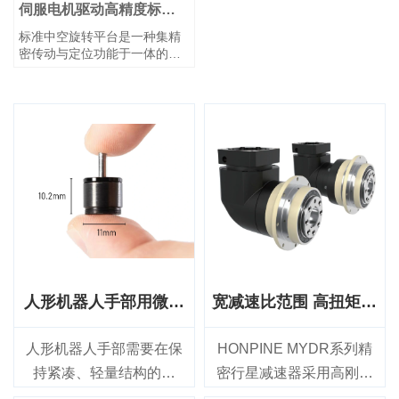
控制，同时具备出色的刚性和
动实现高精度角度控制，具有
伺服电机驱动高精度标准
重复定位精度。
出色的刚性和重复定位精度。
中空旋转平台
标准中空旋转平台是一种集精
密传动与定位功能于一体的装
置。其核心设计采用中空结
构，允许管路（如气管和电
线）从旋转台中心穿过。可直
接与伺服电机连接。在伺服电
机驱动及齿轮减速作用下，该
平台可实现高精度角度控制，
并具备高刚性和高重复定位精
度等特点。可替代DD电机和凸
轮分割器。
人形机器人手部用微型
宽减速比范围 高扭矩容
谐波减速器
量 高精度行星减速器
人形机器人手部需要在保
HONPINE MYDR系列精
持紧凑、轻量结构的同
密行星减速器采用高刚性
时，实现高度灵活且精准
法兰输出设计，兼具宽范