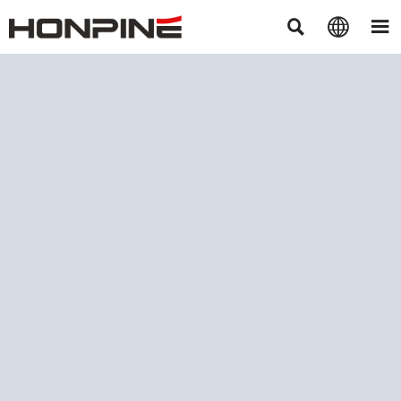


