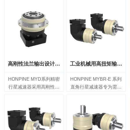
的运动。此外，还需要低
围减速比、高扭矩承载能
运行噪声、高扭矩密度和
力和可靠的传动性能，适
长期可靠性。综合考虑这
用于工业运动控制应用。
些要求，HONPINE CSF
该系列提供47 mm至255
微型谐波减速机是人形机
mm的七种机架尺寸，减速
器人手部和灵巧型机器人
比范围为4:1至200:1，额
手指的理想传动解决方
定输出扭矩范围为14 Nm
案。
至2000 Nm，适用于各种
高刚性法兰输出设计精
工业机械用高扭矩输出
紧凑设计：小巧轻量的结
伺服电机系统。
密行星减速器
直角行星减速器
构更易于集成到人形机器
MYDR系列单级型号的背
HONPINE MYD系列精密
HONPINE MYBR-E 系列
人手部和手指关节的有限
隙≤2 arcmin，双级型号的
行星减速器采用高刚性法
直角行星减速器专为需要
空间中。
背隙≤4 arcmin，可实现出
兰输出设计，适用于对定
高扭矩、灵活减速和紧凑
色的定位精度、高传动效
位精度、 高扭矩传输和长
安装的中大型工业机械而
率和长期耐用性。该产品
期可靠性有严苛要求的运
设计。该产品提供 70 mm
非常适合工业自动化、包
动控制应用。该系列提供
至 155 mm 的六种机架尺
装机械、装配系统、输送
47 mm至255 mm的七种机
寸，减速比范围为 3:1 至