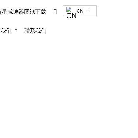

CN
行星减速器图纸下载

于我们
联系我们

、RV机器人减速器、紧
们将定期为您更新工业自