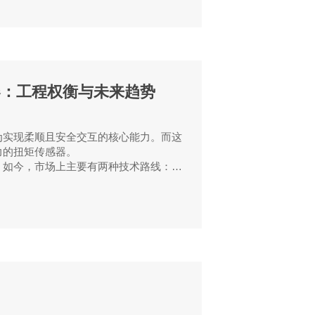
器：工程权衡与未来趋势
为实现柔顺且安全交互的核心能力。而这
力的扭矩传感器。
。如今，市场上主要有两种技术路线：嵌
知结构是否属于机械传动链的内在组成部