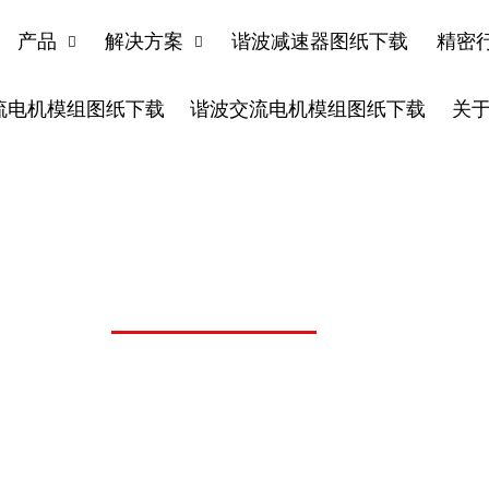
产品
解决方案
谐波减速器图纸下载
精密


流电机模组图纸下载
谐波交流电机模组图纸下载
关
机器人工业自动化精密传动行业资讯
谐波减速器、机器人关节模组、机器人旋转执行器
态。随时掌握鸿磐新品的研发进度和行业趋势。我
机器人等领域的最新精密传动解决方案。