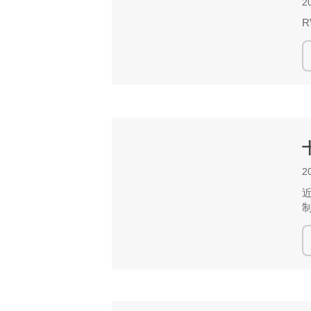
2
R
2