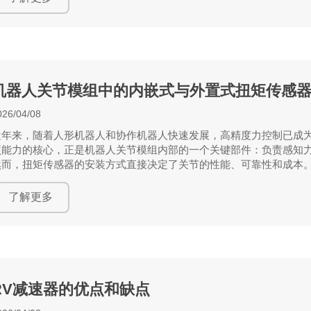
机器人关节模组中的内嵌式与外置式扭矩传感
026/04/08
近年来，随着人形机器人和协作机器人快速发展，高精度力控制已成
项能力的核心，正是机器人关节模组内部的一个关键部件：负责感知
然而，扭矩传感器的安装方式直接决定了关节的性能、可靠性和成本
入式（集成式）和外置式（附加式）扭矩传感器。
这种区别并不只是简单的“内置”与“外接”。其根本差异在于，扭矩感
了解更多
分，并集成在关节本体内部。
RV减速器的优点和缺点