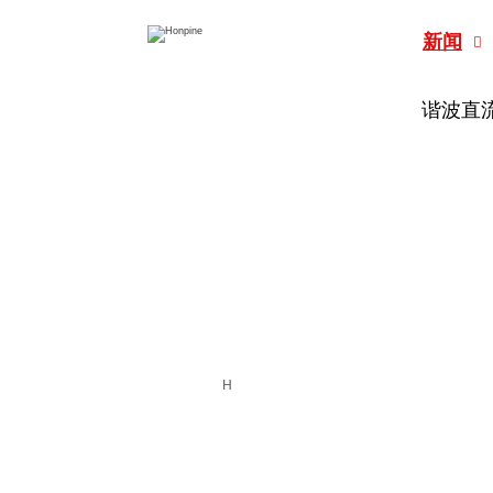
新闻

谐波直
在这里，您将了解鸿磐的
H
凑型行星减速器等最新动
动化、人形机器人和轮式