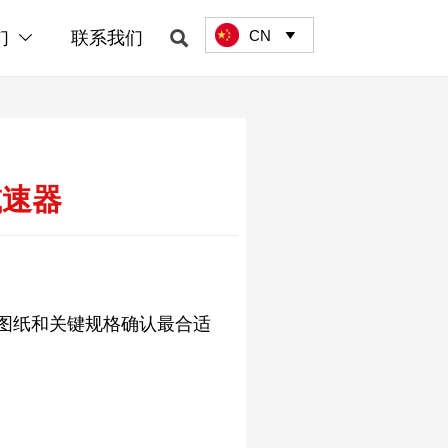
CN

们
联系我们


减速器
图纸和关键规格确认最合适