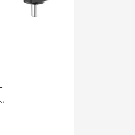
上。
人。