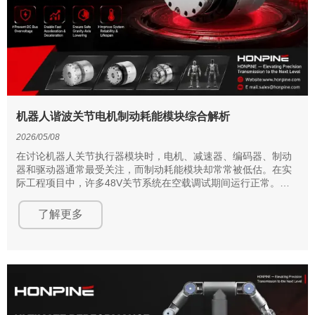
机器人谐波关节电机制动耗能模块综合解析
2026/05/08
在讨论机器人关节执行器模块时，电机、减速器、编码器、制动
器和驱动器通常最受关注，而制动耗能模块却常常被低估。在实
际工程项目中，许多48V关节系统在空载调试期间运行正常。然
而，一旦进入大惯量、快速加减速、重力轴下放或频繁反向驱动
等工况，就会开始出现直流母线过压、驱动器报警、意外停机，
了解更多
甚至功率器件热失效等问题。