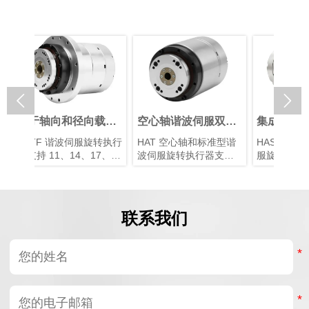


载荷
空心轴谐波伺服双编
集成法兰谐波伺服旋
谐波
波伺
码器旋转执行器
转执行器
机精
旋转执行
HAT 空心轴和标准型谐
HASF 实心标准型谐波伺
HAS
行器
17、
波伺服旋转执行器支持
服旋转执行器包含 11、
行器
、50
11、14、17、20、25、
14、17、20 和 25 型谐
机、
速器，额
32、40、50 和 58 型谐
波器，额定扭矩范围为 4
和谐
·m 至
波，额定扭矩范围为 4
N·m 至 133 N·m。其配
五种
配备采用
N·m 至 1200 N·m，外
备采用多摩川协议的多
11、1
联系我们
的多圈
径范围为 62 mm 至 220
圈绝对值编码器：单圈
25，
 17-
mm。其配备采用
23-bit，多圈 16-bit。基
N·m 
t，或单圈
Tamagawa 协议的多圈
于标准 HASF 实心型
范围为 
bit。也
绝对值编码器：单圈 17-
号，该版本增加了集成
mm。
置。
bit，多圈 16-bit，或单圈
法兰，可在无法进行端
它配备采
号，
23-bit，多圈 16-bit。还
面安装时实现安装。该
协议
加了一体
可提供定制双编码器配
法兰可为轴向和径向载
器：单圈