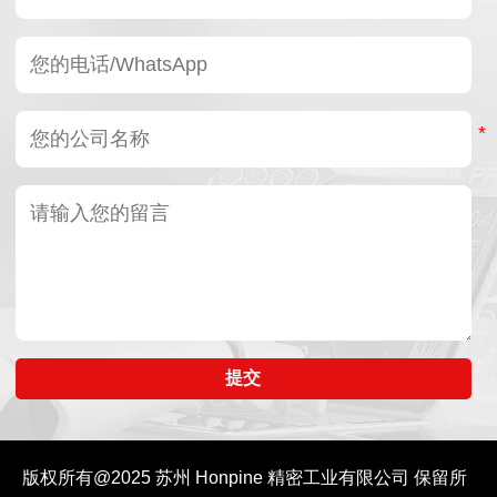
法进
置。该谐波执行器可通
荷提供更好的支撑，并
16-
实现
过端面直接安装，因此
增强抗振动和抗冲击性
端面
轴向
非常适用于轻量化或空
能。
用于
好的
间受限的应用。
的应
振性
提交
版权所有@2025
苏州 Honpine 精密工业有限公司
保留所